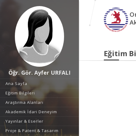
O
A
Eğitim Bi
Öğr. Gör. Ayfer URFALI
Ana Sayfa
Eğitim Bilgileri
Araştırma Alanları
Akademik İdari Deneyim
Yayınlar & Eserler
Proje & Patent & Tasarım