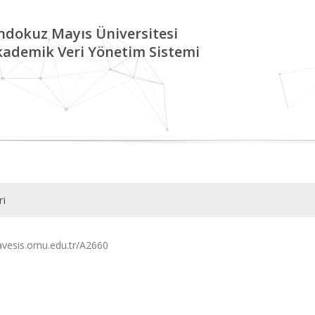
ndokuz Mayıs Üniversitesi
kademik Veri Yönetim Sistemi
ri
/avesis.omu.edu.tr/A2660