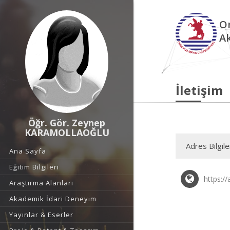
O
A
İletişim
Öğr. Gör. Zeynep
KARAMOLLAOĞLU
Adres Bilgile
Ana Sayfa
Eğitim Bilgileri
https:/
Araştırma Alanları
Akademik İdari Deneyim
Yayınlar & Eserler