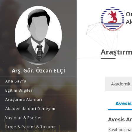
O
A
Araştırm
Arş. Gör. Özcan ELÇİ
Ana Sayfa
Akademik F
Eğitim Bilgileri
Araştırma Alanları
Avesis
Akademik İdari Deneyim
Yayınlar & Eserler
Avesis Ar
Proje & Patent & Tasarım
Kayıt bulun