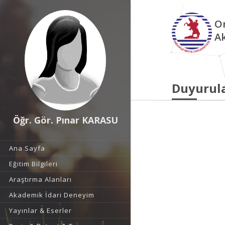
O
A
Duyurul
Öğr. Gör. Pınar KARASU
Ana Sayfa
Eğitim Bilgileri
Araştırma Alanları
Akademik İdari Deneyim
Yayınlar & Eserler