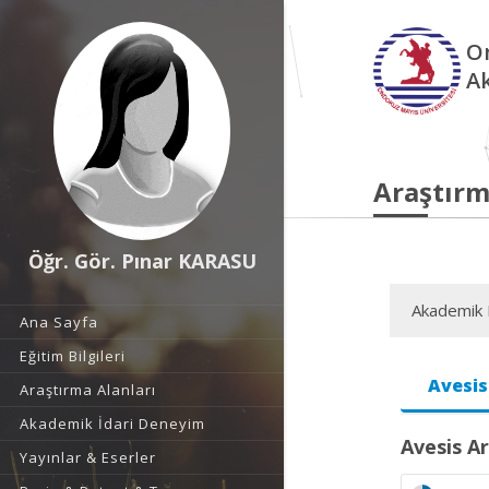
O
A
Araştırm
Öğr. Gör. Pınar KARASU
Akademik F
Ana Sayfa
Eğitim Bilgileri
Avesis
Araştırma Alanları
Akademik İdari Deneyim
Avesis Ar
Yayınlar & Eserler