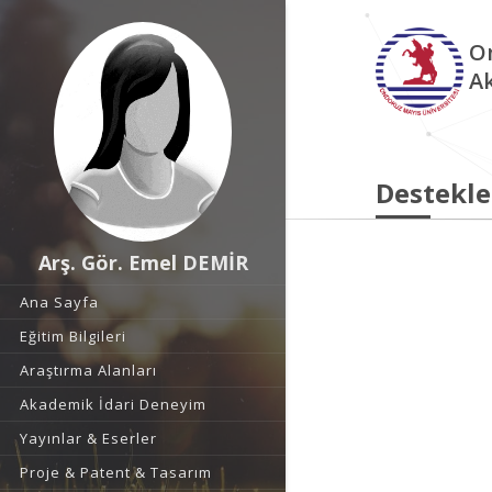
O
A
Destekle
Arş. Gör. Emel DEMİR
Ana Sayfa
Eğitim Bilgileri
Araştırma Alanları
Akademik İdari Deneyim
Yayınlar & Eserler
Proje & Patent & Tasarım