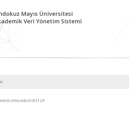
ndokuz Mayıs Üniversitesi
kademik Veri Yönetim Sistemi
ri
/avesis.omu.edu.tr/A3124