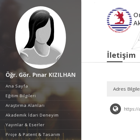
O
A
İletişim
Öğr. Gör. Pınar KIZILHAN
Ana Sayfa
Adres Bilgile
Eğitim Bilgileri
Araştırma Alanları
https:/
Akademik İdari Deneyim
Yayınlar & Eserler
Proje & Patent & Tasarım