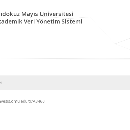
ndokuz Mayıs Üniversitesi
kademik Veri Yönetim Sistemi
ri
/avesis.omu.edu.tr/A3460