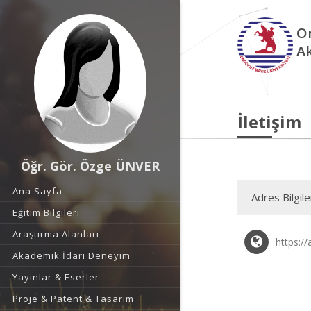
O
A
İletişim
Öğr. Gör. Özge ÜNVER
Ana Sayfa
Adres Bilgile
Eğitim Bilgileri
Araştırma Alanları
https:/
Akademik İdari Deneyim
Yayınlar & Eserler
Proje & Patent & Tasarım