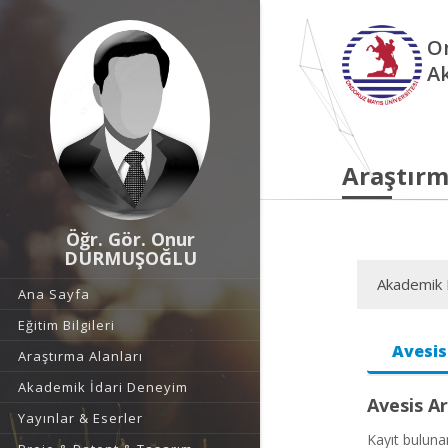
O
A
Araştırm
Öğr. Gör. Onur
DURMUŞOĞLU
Akademik F
Ana Sayfa
Eğitim Bilgileri
Avesis
Araştırma Alanları
Akademik İdari Deneyim
Avesis Ar
Yayınlar & Eserler
Kayıt bulun