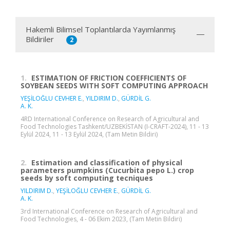
Hakemli Bilimsel Toplantılarda Yayımlanmış
Bildiriler
2
1.
ESTIMATION OF FRICTION COEFFICIENTS OF
SOYBEAN SEEDS WITH SOFT COMPUTING APPROACH
YEŞİLOĞLU CEVHER E.
,
YILDIRIM D.
,
GÜRDİL G.
A. K.
4RD International Conference on Research of Agricultural and
Food Technologies Tashkent/UZBEKİSTAN (I-CRAFT-2024), 11 - 13
Eylül 2024, 11 - 13 Eylül 2024, (Tam Metin Bildiri)
2.
Estimation and classification of physical
parameters pumpkins (Cucurbita pepo L.) crop
seeds by soft computing tecniques
YILDIRIM D.
,
YEŞİLOĞLU CEVHER E.
,
GÜRDİL G.
A. K.
3rd International Conference on Research of Agricultural and
Food Technologies, 4 - 06 Ekim 2023, (Tam Metin Bildiri)