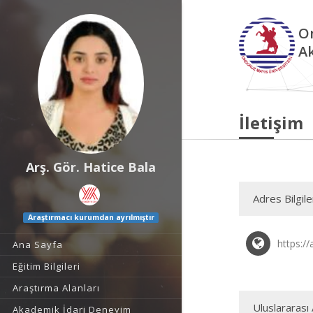
O
A
İletişim
Arş. Gör. Hatice Bala
Adres Bilgile
Araştırmacı kurumdan ayrılmıştır
https:/
Ana Sayfa
Eğitim Bilgileri
Araştırma Alanları
Uluslararası 
Akademik İdari Deneyim