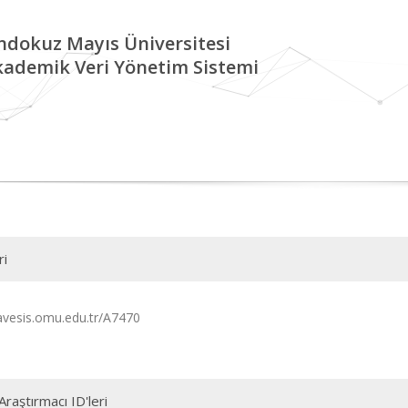
ndokuz Mayıs Üniversitesi
kademik Veri Yönetim Sistemi
ri
/avesis.omu.edu.tr/A7470
Araştırmacı ID'leri