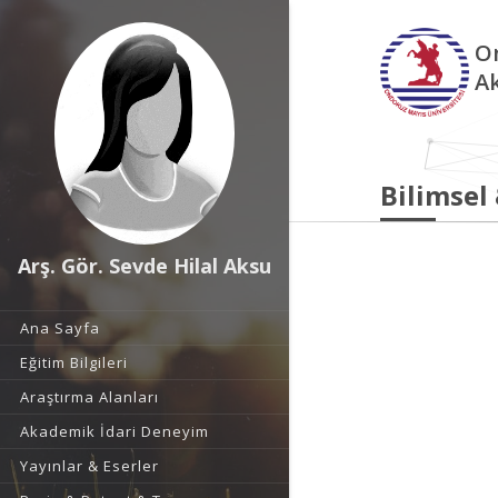
O
A
Bilimsel
Arş. Gör. Sevde Hilal Aksu
Ana Sayfa
Eğitim Bilgileri
Araştırma Alanları
Akademik İdari Deneyim
Yayınlar & Eserler