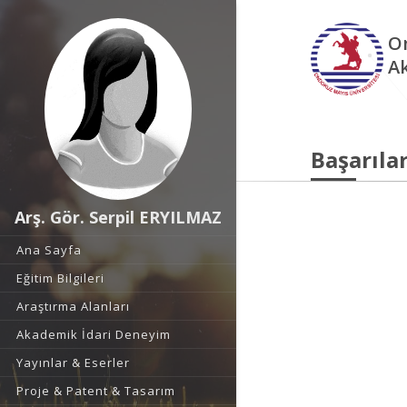
O
A
Başarılar
Arş. Gör. Serpil ERYILMAZ
Ana Sayfa
Eğitim Bilgileri
Araştırma Alanları
Akademik İdari Deneyim
Yayınlar & Eserler
Proje & Patent & Tasarım