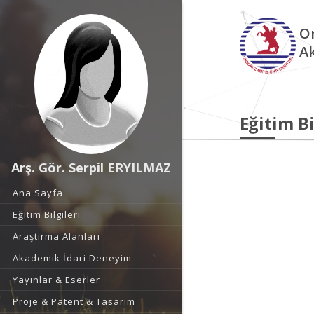
O
A
Eğitim Bi
Arş. Gör. Serpil ERYILMAZ
Ana Sayfa
Eğitim Bilgileri
Araştırma Alanları
Akademik İdari Deneyim
Yayınlar & Eserler
Proje & Patent & Tasarım