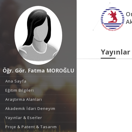
O
A
Yayınlar
Öğr. Gör. Fatma MOROĞLU
Ana Sayfa
Eğitim Bilgileri
Araştırma Alanları
Akademik İdari Deneyim
Yayınlar & Eserler
Proje & Patent & Tasarım