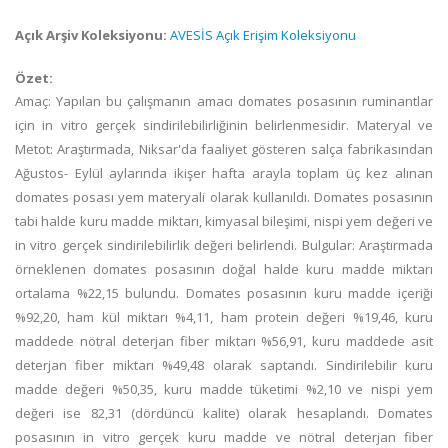
Açık Arşiv Koleksiyonu:
AVESİS Açık Erişim Koleksiyonu
Özet:
Amaç: Yapılan bu çalışmanın amacı domates posasının ruminantlar
için in vitro gerçek sindirilebilirliğinin belirlenmesidir. Materyal ve
Metot: Araştırmada, Niksar'da faaliyet gösteren salça fabrikasından
Ağustos- Eylül aylarında ikişer hafta arayla toplam üç kez alınan
domates posası yem materyali olarak kullanıldı. Domates posasının
tabi halde kuru madde miktarı, kimyasal bileşimi, nispi yem değeri ve
in vitro gerçek sindirilebilirlik değeri belirlendi. Bulgular: Araştırmada
örneklenen domates posasının doğal halde kuru madde miktarı
ortalama %22,15 bulundu. Domates posasının kuru madde içeriği
%92,20, ham kül miktarı %4,11, ham protein değeri %19,46, kuru
maddede nötral deterjan fiber miktarı %56,91, kuru maddede asit
deterjan fiber miktarı %49,48 olarak saptandı. Sindirilebilir kuru
madde değeri %50,35, kuru madde tüketimi %2,10 ve nispi yem
değeri ise 82,31 (dördüncü kalite) olarak hesaplandı. Domates
posasının in vitro gerçek kuru madde ve nötral deterjan fiber