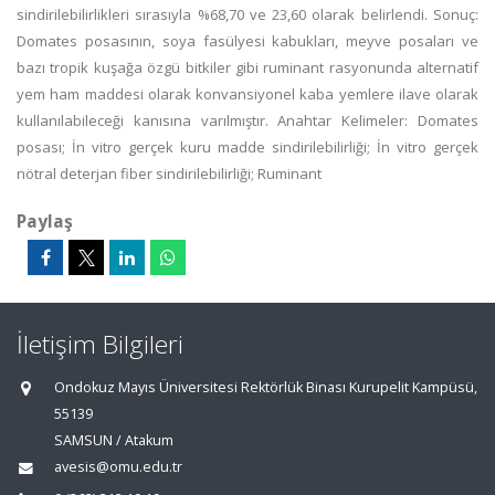
sindirilebilirlikleri sırasıyla %68,70 ve 23,60 olarak belirlendi. Sonuç:
Domates posasının, soya fasülyesi kabukları, meyve posaları ve
bazı tropik kuşağa özgü bitkiler gibi ruminant rasyonunda alternatif
yem ham maddesi olarak konvansiyonel kaba yemlere ilave olarak
kullanılabileceği kanısına varılmıştır. Anahtar Kelimeler: Domates
posası; İn vitro gerçek kuru madde sindirilebilirliği; İn vitro gerçek
nötral deterjan fiber sindirilebilirliği; Ruminant
Paylaş
İletişim Bilgileri
Ondokuz Mayıs Üniversitesi Rektörlük Binası Kurupelit Kampüsü,
55139
SAMSUN / Atakum
avesis@omu.edu.tr