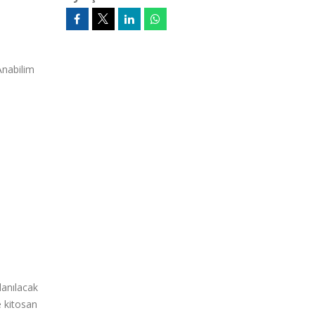
Anabilim
anılacak
e kitosan