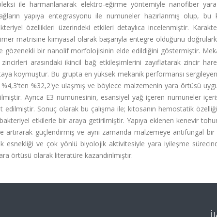
leksi ile harmanlanarak elektro-eğirme yöntemiyle nanofiber yara 
yağların yapıya entegrasyonu ile numuneler hazırlanmış olup, bu ka
eriyel özellikleri üzerindeki etkileri detaylıca incelenmiştir. Karakt
polimer matrisine kimyasal olarak başarıyla entegre olduğunu doğrula
zenekli bir nanolif morfolojisinin elde edildiğini göstermiştir. Mek
cirleri arasındaki ikincil bağ etkileşimlerini zayıflatarak zincir hareke
 ortaya koymuştur. Bu grupta en yüksek mekanik performansı sergileye
%4,3'ten %32,2'ye ulaşmış ve böylece malzemenin yara örtüsü uygu
ilmiştir. Ayrıca E3 numunesinin, esansiyel yağ içeren numuneler içer
dilmiştir. Sonuç olarak bu çalışma ile; kitosanın hemostatik özelliğ
akteriyel etkilerle bir araya getirilmiştir. Yapıya eklenen kenevir toh
kilde artırarak güçlendirmiş ve aynı zamanda malzemeye antifungal bir
ik esnekliği ve çok yönlü biyolojik aktivitesiyle yara iyileşme süreci
yara örtüsü olarak literatüre kazandırılmıştır.
İ