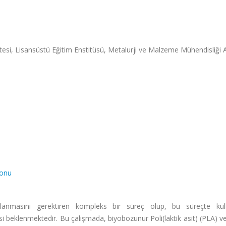
si, Lisansüstü Eğitim Enstitüsü, Metalurji ve Malzeme Mühendisliği 
yonu
lanmasını gerektiren kompleks bir süreç olup, bu süreçte kull
si beklenmektedir. Bu çalışmada, biyobozunur Poli(laktik asit) (PLA) v