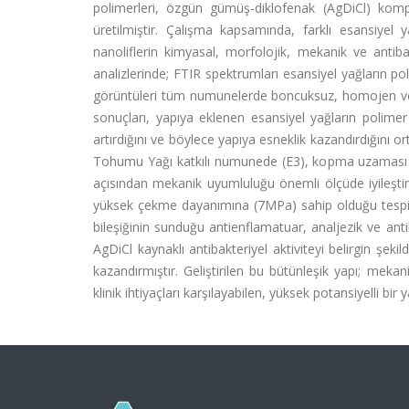
polimerleri, özgün gümüş-diklofenak (AgDiCl) komp
üretilmiştir. Çalışma kapsamında, farklı esansiyel 
nanoliflerin kimyasal, morfolojik, mekanik ve antibakt
analizlerinde; FTIR spektrumları esansiyel yağların 
görüntüleri tüm numunelerde boncuksuz, homojen ve gö
sonuçları, yapıya eklenen esansiyel yağların polimer zin
artırdığını ve böylece yapıya esneklik kazandırdığını
Tohumu Yağı katkılı numunede (E3), kopma uzaması 
açısından mekanik uyumluluğu önemli ölçüde iyileştir
yüksek çekme dayanımına (7MPa) sahip olduğu tespit e
bileşiğinin sunduğu antienflamatuar, analjezik ve antib
AgDiCl kaynaklı antibakteriyel aktiviteyi belirgin şe
kazandırmıştır. Geliştirilen bu bütünleşik yapı; mekan
klinik ihtiyaçları karşılayabilen, yüksek potansiyelli bir 