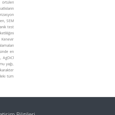
örtüleri
tkıların
erizasyon
rken, SEM
anik test
tliliğini
n Kenevir
lamaları
isinde en
i, AgDiCl
umu yağı,
 karakter
ndeki tüm
letişim Bilgileri