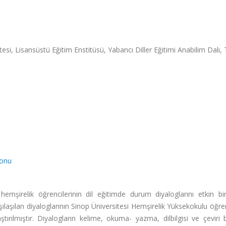
i, Lisansüstü Eğitim Enstitüsü, Yabancı Diller Eğitimi Anabilim Dalı, 
yonu
emşirelik öğrencilerinin dil eğitimde durum diyaloglarını etkin bir
ılaşılan diyaloglarının Sinop Üniversitesi Hemşirelik Yüksekokulu öğren
ırılmıştır. Diyalogların kelime, okuma- yazma, dilbilgisi ve çeviri b