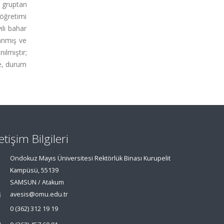
i gruptan
öğretimi
ılı bahar
anmış ve
ılmıştır;
re, durum
letişim Bilgileri
Ondokuz Mayıs Üniversitesi Rektörlük Binası Kurupelit
Kampüsü, 55139
SAMSUN / Atakum
avesis@omu.edu.tr
0 (362) 312 19 19