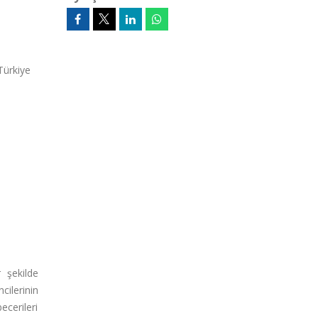
Türkiye
 şekilde
cilerinin
ecerileri