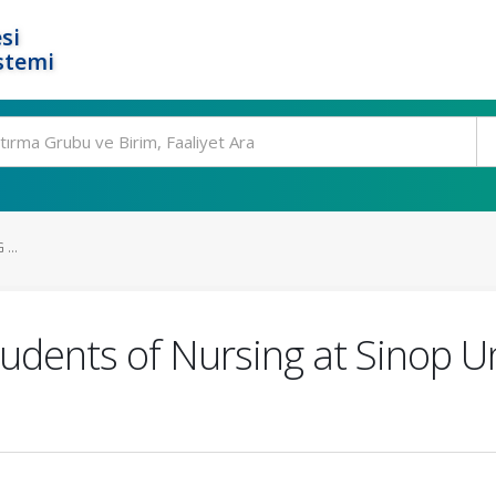
si
stemi
...
udents of Nursing at Sinop U