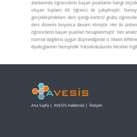
alanlarında öğrencilerin başarı puanlarını hangi ölçü
oluşan toplam 60 öğrenci ile çalışılmıştır. Dene
gerçekleştirilirken; ders içeriği kontrol grubu öğrenc
ders dönemi boyunca devam etmiştir. Her iki üniteni
öğrencilerin başarı puanları hesaplanmıştır. Veri anali
normal dağılıma uygun düşmediğinde is Mann-Whitney U
diyaloglarının Hemşirelik Yüksekokulunda Mesleki İngil
Ana Sayfa
|
AVESİS Hakkında
|
İletişim