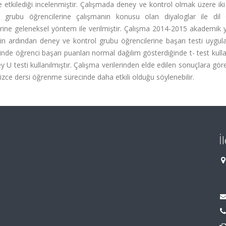
de etkilediği incelenmiştir. Çalışmada deney ve kontrol olmak üzere ik
y grubu öğrencilerine çalışmanın konusu olan diyaloglar ile dil 
ilerine geleneksel yöntem ile verilmiştir. Çalışma 2014-2015 akademik y
n ardından deney ve kontrol grubu öğrencilerine başarı testi uygul
zinde öğrenci başarı puanları normal dağılım gösterdiğinde t- test kullan
 testi kullanılmıştır. Çalışma verilerinden elde edilen sonuçlara gö
izce dersi öğrenme sürecinde daha etkili olduğu söylenebilir.
İ