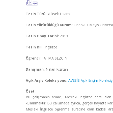
Tezin Türü:
Yüksek Lisans
Tezin Yürütüldüğü Kurum:
Ondokuz Mayıs Üniversites
Tezin Onay Tarihi:
2019
Tezin Dili:
İngilizce
Öğrenci:
FATMA SEZGİN
Danışman:
Nalan Kızıltan
Açık Arşiv Koleksiyonu:
AVESİS Açık Erişim Koleksi
Özet:
Bu çalışmanın amacı, Mesleki İngilizce dersi alan h
kullanmaktır. Bu çalışmada ayrıca, gerçek hayatta karş
Mesleki İngilizce öğrenme sürecine olan katkısı araşt