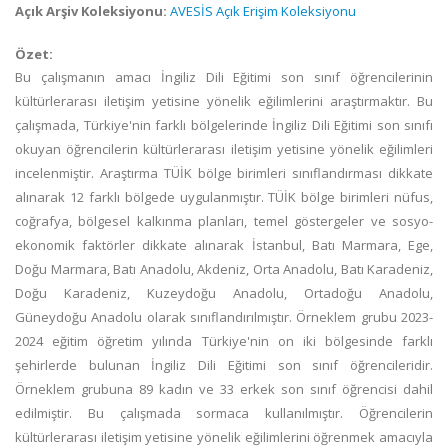
Açık Arşiv Koleksiyonu:
AVESİS Açık Erişim Koleksiyonu
Özet:
Bu çalışmanın amacı İngiliz Dili Eğitimi son sınıf öğrencilerinin
kültürlerarası iletişim yetisine yönelik eğilimlerini araştırmaktır. Bu
çalışmada, Türkiye'nin farklı bölgelerinde İngiliz Dili Eğitimi son sınıfı
okuyan öğrencilerin kültürlerarası iletişim yetisine yönelik eğilimleri
incelenmiştir. Araştırma TÜİK bölge birimleri sınıflandırması dikkate
alınarak 12 farklı bölgede uygulanmıştır. TÜİK bölge birimleri nüfus,
coğrafya, bölgesel kalkınma planları, temel göstergeler ve sosyo-
ekonomik faktörler dikkate alınarak İstanbul, Batı Marmara, Ege,
Doğu Marmara, Batı Anadolu, Akdeniz, Orta Anadolu, Batı Karadeniz,
Doğu Karadeniz, Kuzeydoğu Anadolu, Ortadoğu Anadolu,
Güneydoğu Anadolu olarak sınıflandırılmıştır. Örneklem grubu 2023-
2024 eğitim öğretim yılında Türkiye'nin on iki bölgesinde farklı
şehirlerde bulunan İngiliz Dili Eğitimi son sınıf öğrencileridir.
Örneklem grubuna 89 kadın ve 33 erkek son sınıf öğrencisi dahil
edilmiştir. Bu çalışmada sormaca kullanılmıştır. Öğrencilerin
kültürlerarası iletişim yetisine yönelik eğilimlerini öğrenmek amacıyla