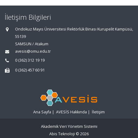
İletişim Bilgileri
Ondokuz Mayıs Üniversitesi Rektörlük Binası Kurupelit Kampüsü,
55139
SAMSUN / Atakum
avesis@omu.edu.tr
0 (362) 312 19 19
0 (362) 457 60 91
Ana Sayfa
|
AVESİS Hakkında
|
İletişim
Akademik Veri Yönetim Sistemi
Abis Teknoloji
© 2026