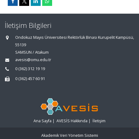
İletişim Bilgileri
Ondokuz Mayıs Üniversitesi Rektörlük Binası Kurupelit Kampüsü,
55139
SAMSUN / Atakum
avesis@omu.edu.tr
0 (362) 312 19 19
0 (362) 457 60 91
Ana Sayfa
|
AVESİS Hakkında
|
İletişim
Akademik Veri Yönetim Sistemi