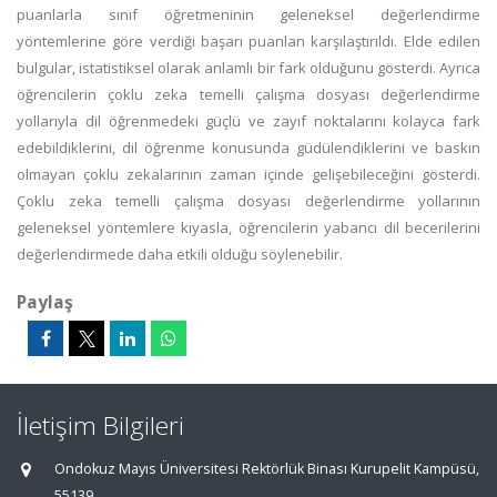
puanlarla sınıf öğretmeninin geleneksel değerlendirme
yöntemlerine göre verdiği başarı puanlan karşılaştırıldı. Elde edilen
bulgular, istatistiksel olarak anlamlı bir fark olduğunu gösterdi. Ayrıca
öğrencilerin çoklu zeka temelli çalışma dosyası değerlendirme
yollarıyla dil öğrenmedeki güçlü ve zayıf noktalarını kolayca fark
edebildiklerini, dil öğrenme konusunda güdülendiklerini ve baskın
olmayan çoklu zekalarının zaman içinde gelişebileceğini gösterdi.
Çoklu zeka temelli çalışma dosyası değerlendirme yollarının
geleneksel yöntemlere kıyasla, öğrencilerin yabancı dil becerilerini
değerlendirmede daha etkili olduğu söylenebilir.
Paylaş
İletişim Bilgileri
Ondokuz Mayıs Üniversitesi Rektörlük Binası Kurupelit Kampüsü,
55139