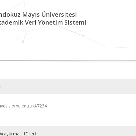
ndokuz Mayıs Üniversitesi
kademik Veri Yönetim Sistemi
ri
/avesis.omu.edu.tr/A7234
Araştırmacı ID'leri