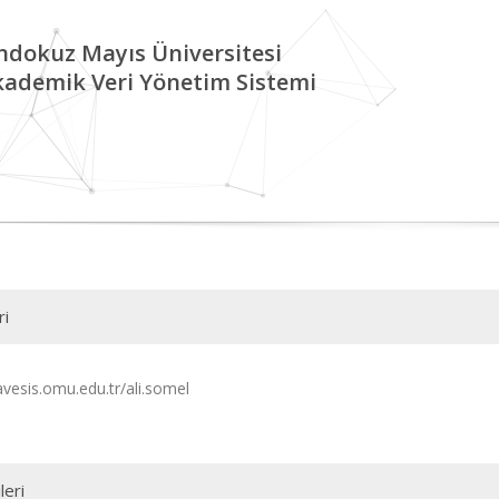
ndokuz Mayıs Üniversitesi
kademik Veri Yönetim Sistemi
ri
avesis.omu.edu.tr/ali.somel
leri