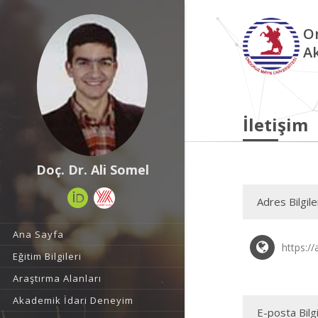
O
A
İletişim
Doç. Dr. Ali Somel
Adres Bilgile
Ana Sayfa
https://
Eğitim Bilgileri
Araştırma Alanları
Akademik İdari Deneyim
E-posta Bilgi