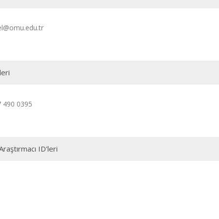
el@omu.edu.tr
leri
7 490 0395
Araştırmacı ID'leri