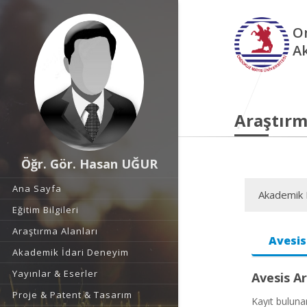
O
A
Araştırm
Öğr. Gör. Hasan UĞUR
Ana Sayfa
Akademik F
Eğitim Bilgileri
Araştırma Alanları
Avesis
Akademik İdari Deneyim
Yayınlar & Eserler
Avesis Ar
Proje & Patent & Tasarım
Kayıt bulun