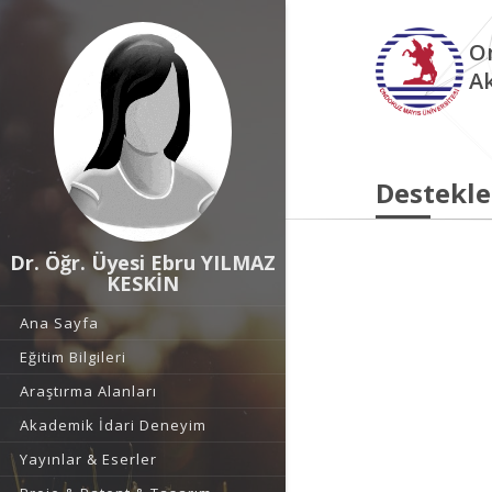
O
A
Destekle
Dr. Öğr. Üyesi Ebru YILMAZ
KESKİN
Ana Sayfa
Eğitim Bilgileri
Araştırma Alanları
Akademik İdari Deneyim
Yayınlar & Eserler