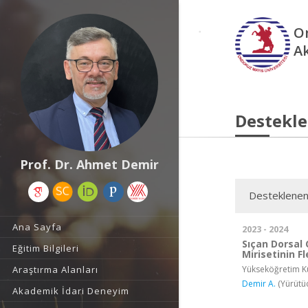
O
A
Destekle
Prof. Dr. Ahmet Demir
Desteklenen
Ana Sayfa
2023 - 2024
Sıçan Dorsal 
Eğitim Bilgileri
Mirisetinin Fl
Yükseköğretim Ku
Araştırma Alanları
Demir A.
(Yürütü
Akademik İdari Deneyim