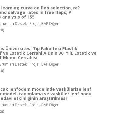
 learning curve on flap selection, re?
and salvage rates in free flaps; A
 analysis of 155
rumları Destekli Proje , BAP Diğer
cü)
 Üniversitesi Tıp Fakültesi Plastik
 ve Estetik Cerrahi A.Dnın 30. Yılı. Estetik ve
f Meme Cerrahisi
rumları Destekli Proje , BAP Diğer
cü)
acak lenfödem modelinde vaskülarize lenf
r modeli tanımlama ve vasküler lenf nodu
tedavi etkinliğinin araştırılması
rumları Destekli Proje , BAP Diğer
cü)