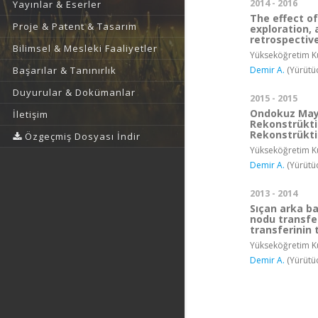
2014 - 2016
Yayınlar & Eserler
The effect of
Proje & Patent & Tasarım
exploration, 
retrospective
Bilimsel & Mesleki Faaliyetler
Yükseköğretim Ku
Demir A.
(Yürütü
Başarılar & Tanınırlık
Duyurular & Dokümanlar
2015 - 2015
Ondokuz Mayıs
İletişim
Rekonstrüktif
Rekonstrükti
Özgeçmiş Dosyası İndir
Yükseköğretim Ku
Demir A.
(Yürütü
2013 - 2014
Sıçan arka b
nodu transfe
transferinin 
Yükseköğretim Ku
Demir A.
(Yürütü