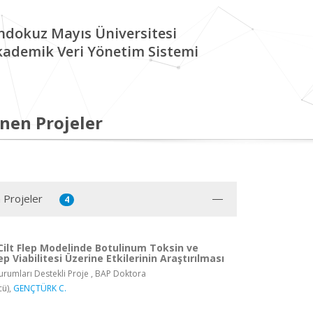
ndokuz Mayıs Üniversitesi
kademik Veri Yönetim Sistemi
nen Projeler
 Projeler
4
Cilt Flep Modelinde Botulinum Toksin ve
ep Viabilitesi Üzerine Etkilerinin Araştırılması
rumları Destekli Proje , BAP Doktora
cü),
GENÇTÜRK C.