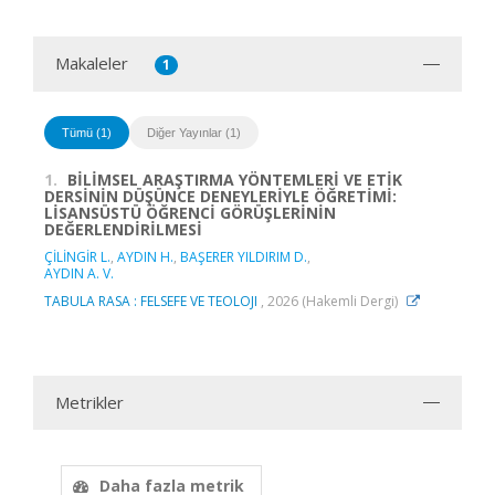
Makaleler
1
Tümü (1)
Diğer Yayınlar (1)
1.
BİLİMSEL ARAŞTIRMA YÖNTEMLERİ VE ETİK
DERSİNİN DÜŞÜNCE DENEYLERİYLE ÖĞRETİMİ:
LİSANSÜSTÜ ÖĞRENCİ GÖRÜŞLERİNİN
DEĞERLENDİRİLMESİ
ÇİLİNGİR L.
,
AYDIN H.
,
BAŞERER YILDIRIM D.
,
AYDIN A. V.
TABULA RASA : FELSEFE VE TEOLOJI
, 2026 (Hakemli Dergi)
Metrikler
Daha fazla metrik