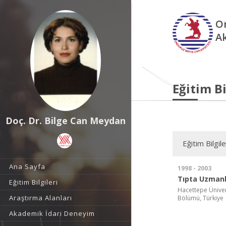
O
A
Eğitim Bi
Doç. Dr. Bilge Can Meydan
Eğitim Bilgile
Ana Sayfa
1998 - 2003
Tıpta Uzmanl
Eğitim Bilgileri
Hacettepe Üniversi
Araştırma Alanları
Bölümü, Türkiye
Akademik İdari Deneyim