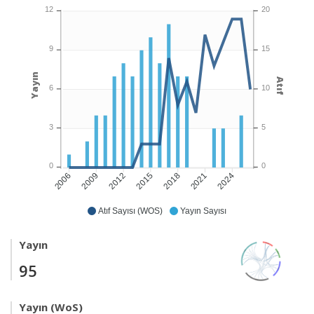
12
20
9
15
Yayın
Atıf
6
10
3
5
0
0
2009
2012
2015
2018
2021
2024
2006
Atıf Sayısı (WOS)
Yayın Sayısı
Yayın
95
Yayın (WoS)