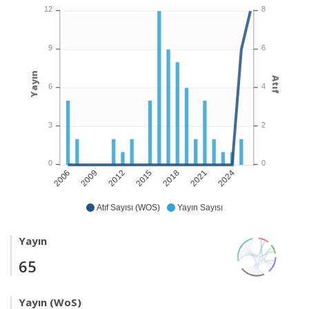
12
8
9
6
Yayın
Atıf
6
4
3
2
0
0
2009
2012
2015
2018
2021
2024
2006
Atıf Sayısı (WOS)
Yayın Sayısı
Yayın
65
Yayın (WoS)