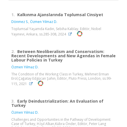
1.
Kalkınma Ajanslarında Toplumsal Cinsiyet
Dönmez S.
,
Özmen Yılmaz D.
Toplumsal Yaşamda Kadın, Sebiha Kablay, Editör, Nobel
Yayınevi, Ankara, ss.285-308, 2024
2.
Between Neoliberalism and Conservatism:
Recent Developments and New Agendas in Female
Labour Policies in Turkey
Özmen Yılmaz D.
The Condition of the Working Class in Turkey, Mehmet Erman
Erol,Çağatay Edgücan Şahin, Editör, Pluto Press, London, ss.99-
115, 2021
3.
Early Deindustrialization: An Evaluation of
Turkey
Özmen Yılmaz D.
Challenges and Opportunities in the Pathway of Development:
Case of Turkey, H.Işıl Alkan,Kübra Önder, Editör, Peter Lang