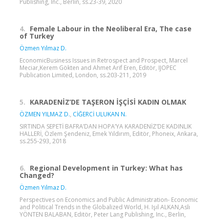
Publishing, Inc., Berlin, ss.23-39, 2020
4.
Female Labour in the Neoliberal Era, The case
of Turkey
Özmen Yılmaz D.
EconomicBusiness Issues in Retrospect and Prospect, Marcel
Meciar,Kerem Gökten and Ahmet Arif Eren, Editör, IJOPEC
Publication Limited, London, ss.203-211, 2019
5.
KARADENİZ’DE TAŞERON İŞÇİSİ KADIN OLMAK
ÖZMEN YILMAZ D.
,
CİĞERCİ ULUKAN N.
SIRTINDA SEPETİ BAFRA’DAN HOPA’YA KARADENİZ’DE KADINLIK
HALLERİ, Özlem Şendeniz, Emek Yıldırım, Editör, Phoneix, Ankara,
ss.255-293, 2018
6.
Regional Development in Turkey: What has
Changed?
Özmen Yılmaz D.
Perspectives on Economics and Public Administration- Economic
and Political Trends in the Globalized World, H. Işıl ALKAN,Aslı
YÖNTEN BALABAN, Editör, Peter Lang Publishing, Inc., Berlin,