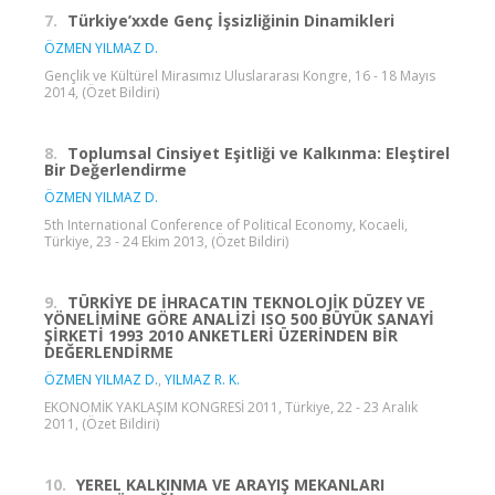
7.
Türkiye’xxde Genç İşsizliğinin Dinamikleri
ÖZMEN YILMAZ D.
Gençlik ve Kültürel Mirasımız Uluslararası Kongre, 16 - 18 Mayıs
2014, (Özet Bildiri)
8.
Toplumsal Cinsiyet Eşitliği ve Kalkınma: Eleştirel
Bir Değerlendirme
ÖZMEN YILMAZ D.
5th International Conference of Political Economy, Kocaeli,
Türkiye, 23 - 24 Ekim 2013, (Özet Bildiri)
9.
TÜRKİYE DE İHRACATIN TEKNOLOJİK DÜZEY VE
YÖNELİMİNE GÖRE ANALİZİ ISO 500 BÜYÜK SANAYİ
ŞİRKETİ 1993 2010 ANKETLERİ ÜZERİNDEN BİR
DEĞERLENDİRME
ÖZMEN YILMAZ D.
,
YILMAZ R. K.
EKONOMİK YAKLAŞIM KONGRESİ 2011, Türkiye, 22 - 23 Aralık
2011, (Özet Bildiri)
10.
YEREL KALKINMA VE ARAYIŞ MEKANLARI