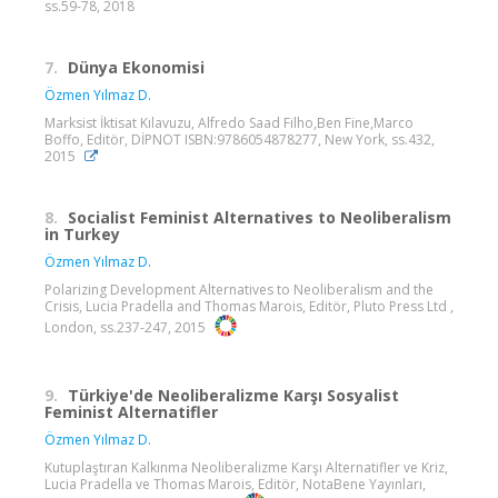
ss.59-78, 2018
7.
Dünya Ekonomisi
Özmen Yılmaz D.
Marksist İktisat Kılavuzu, Alfredo Saad Filho,Ben Fine,Marco
Boffo, Editör, DİPNOT ISBN:9786054878277, New York, ss.432,
2015
8.
Socialist Feminist Alternatives to Neoliberalism
in Turkey
Özmen Yılmaz D.
Polarizing Development Alternatives to Neoliberalism and the
Crisis, Lucia Pradella and Thomas Marois, Editör, Pluto Press Ltd ,
London, ss.237-247, 2015
9.
Türkiye'de Neoliberalizme Karşı Sosyalist
Feminist Alternatifler
Özmen Yılmaz D.
Kutuplaştıran Kalkınma Neoliberalizme Karşı Alternatifler ve Kriz,
Lucia Pradella ve Thomas Marois, Editör, NotaBene Yayınları,