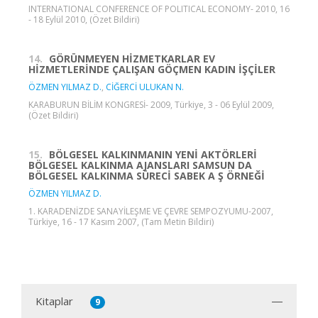
INTERNATIONAL CONFERENCE OF POLITICAL ECONOMY- 2010, 16
- 18 Eylül 2010, (Özet Bildiri)
14.
GÖRÜNMEYEN HİZMETKARLAR EV
HİZMETLERİNDE ÇALIŞAN GÖÇMEN KADIN İŞÇİLER
ÖZMEN YILMAZ D.
,
CİĞERCİ ULUKAN N.
KARABURUN BİLİM KONGRESİ- 2009, Türkiye, 3 - 06 Eylül 2009,
(Özet Bildiri)
15.
BÖLGESEL KALKINMANIN YENİ AKTÖRLERİ
BÖLGESEL KALKINMA AJANSLARI SAMSUN DA
BÖLGESEL KALKINMA SÜRECİ SABEK A Ş ÖRNEĞİ
ÖZMEN YILMAZ D.
1. KARADENİZDE SANAYİLEŞME VE ÇEVRE SEMPOZYUMU-2007,
Türkiye, 16 - 17 Kasım 2007, (Tam Metin Bildiri)
Kitaplar
9