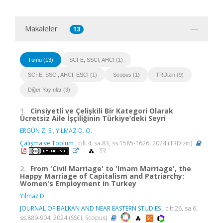
Makaleler
13
Tümü (13)
SCI-E, SSCI, AHCI (1)
SCI-E, SSCI, AHCI, ESCI (1)
Scopus (1)
TRDizin (9)
Diğer Yayınlar (3)
1.
Cinsiyetli ve Çelişkili Bir Kategori Olarak
Ücretsiz Aile İşçiliğinin Türkiye’deki Seyri
ERGÜN Z. E.
,
YILMAZ D. O.
Çalışma ve Toplum
, cilt.4, sa.83, ss.1585-1626, 2024 (TRDizin)
2.
From 'Civil Marriage' to 'Imam Marriage', the
Happy Marriage of Capitalism and Patriarchy:
Women's Employment in Turkey
Yilmaz D.
JOURNAL OF BALKAN AND NEAR EASTERN STUDIES
, cilt.26, sa.6,
ss.889-904, 2024 (SSCI, Scopus)