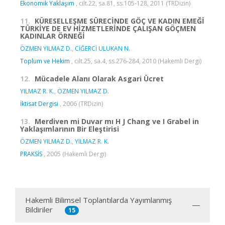
Ekonomik Yaklaşım
, cilt.22, sa.81, ss.105-128, 2011 (TRDizin)
11.
KÜRESELLEŞME SÜRECİNDE GÖÇ VE KADIN EMEĞİ
TÜRKİYE DE EV HİZMETLERİNDE ÇALIŞAN GÖÇMEN
KADINLAR ÖRNEĞİ
ÖZMEN YILMAZ D.
,
CİĞERCİ ULUKAN N.
Toplum ve Hekim
, cilt.25, sa.4, ss.276-284, 2010 (Hakemli Dergi)
12.
Mücadele Alanı Olarak Asgari Ücret
YILMAZ R. K.
,
ÖZMEN YILMAZ D.
İktisat Dergisi
, 2006 (TRDizin)
13.
Merdiven mi Duvar mı H J Chang ve I Grabel in
Yaklaşımlarının Bir Eleştirisi
ÖZMEN YILMAZ D.
,
YILMAZ R. K.
PRAKSİS
, 2005 (Hakemli Dergi)
Hakemli Bilimsel Toplantılarda Yayımlanmış
Bildiriler
15