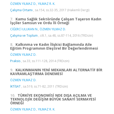
ÖZMEN YILMAZ D.
,
YILMAZ R. K.
Çalışma Ortamı
, sa.154, ss.32-35, 2017 (Hakemli Dergi)
7.
Kamu Sağlık Sektöründe Çalışan Taşeron Kadın
İşçiler Samsun ve Ordu İli Örneği
CİĞERCİ ULUKAN N.
,
ÖZMEN YILMAZ D.
Çalışma ve Toplum
, cilt.1, sa.48, ss.87-114, 2016 (TRDizin)
8.
Kalkınma ve Kadın İlişkisi Bağlamında Aile
Eğitim Programının Eleştirel Bir Değerlendirmesi
ÖZMEN YILMAZ D.
Praksis
, sa.33, ss.111-128, 2014 (TRDizin)
9.
KALKINMANIN YENİ MEKANLARI ALTERNATİF BİR
KAVRAMLAŞTIRMA DENEMESİ
ÖZMEN YILMAZ D.
İKTİSAT
, sa.519, ss.71-82, 2011 (TRDizin)
10.
TÜRKİYE EKONOMİSİ NDE DIŞA AÇILMA VE
TEKNOLOJİK DEĞİŞİM BÜYÜK SANAYİ SERMAYESİ
ÖRNEĞİ
ÖZMEN YILMAZ D.
,
YILMAZ R. K.