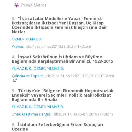
PlumX Metrics
3.
"İktisatçılar Modellerle Yapar" Feminist
İktisatçılarsa İktisadı Yeni Baştan, Üç Kitap
Üzerinden İktisadın Feminist Eleştirisine Dair
Notlar
ÖZMEN YILMAZ D.
Praksis
, cilt.-1, sa.54, ss.321-328, 2020 (TRDizin)
4.
İnşaat Sektörünün İstihdam ve Büyüme
Bağlamında Karşılaştırmalı Bir Analizi, 1923-2015
YILMAZ R. K.
,
ÖZMEN YILMAZ D.
Çalışma ve Toplum
, cilt.2, sa.61, ss.1287-1320, 2019 (TRDizin)
5.
Türkiye’de “Bölgesel Ekonomik Hoşnutsuzluk
Endeksi” veYerel Seçimler: Politik Makroiktisat
Bağlamında Bir Analiz
YILMAZ R. K.
,
ÖZMEN YILMAZ D.
Emek Araştırma Dergisi
, cilt.9, sa.14, ss.65-87, 2018 (TRDizin)
6.
İstihdam Seferberliğinin Erken Sonuçları
Üzerine