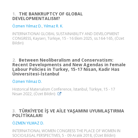
1.
THE BANKRUPTCY OF GLOBAL
DEVELOPMENTALISM?
Özmen Yılmaz D.
,
Yılmaz R. K.
INTERNATIONAl GLOBAL SUSTAINABILITY AND DEVELOPMENT
CONGRESS, Kayseri, Türkiye, 15 - 16 Ekim 2025, ss.164-165, (Özet
Bildiri)
2.
Between Neoliberalism and Conservatism:
Recent Developments and New Agendas in Female
Labour Policies in Turkey, 15-17 Nisan, Kadir Has
Üniversitesi-İstanbul
Özmen Yılmaz D.
Historical Materialism Conference, İstanbul, Türkiye, 15 - 17
Nisan 2022, (Özet Bildiri)
3.
TÜRKİYE’DE İŞ VE AİLE YAŞAMINI UYUMLAŞTIRMA
POLİTİKALARI
ÖZMEN YILMAZ D.
INTERNATIONAL WOMEN CONGRESS THE PLACE OF WOMEN IN
SOCIO/LEGAL PERSPECTIVES, 5 - 09 Aralık 2018, (Özet Bildiri)