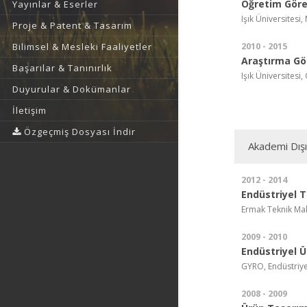
Öğretim Görev
Yayınlar & Eserler
Işık Üniversitesi
Proje & Patent & Tasarım
2010 - 2015
Bilimsel & Mesleki Faaliyetler
Araştırma Gör
Başarılar & Tanınırlık
Işık Üniversitesi
Duyurular & Dokümanlar
İletişim
Özgeçmiş Dosyası İndir
Akademi Dış
2012 - 2014
Endüstriyel 
Ermak Teknik Mal
2009 - 2010
Endüstriyel 
GYRO, Endüstriye
2008 - 2009