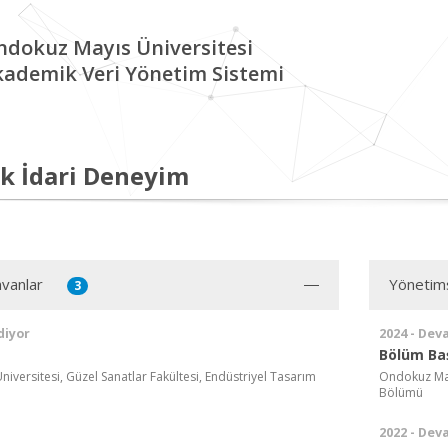
ndokuz Mayıs Üniversitesi
kademik Veri Yönetim Sistemi
k İdari Deneyim
vanlar
Yönetim
3
diyor
2024 - Dev
Bölüm Ba
versitesi, Güzel Sanatlar Fakültesi, Endüstriyel Tasarım
Ondokuz Mayı
Bölümü
2022 - Dev