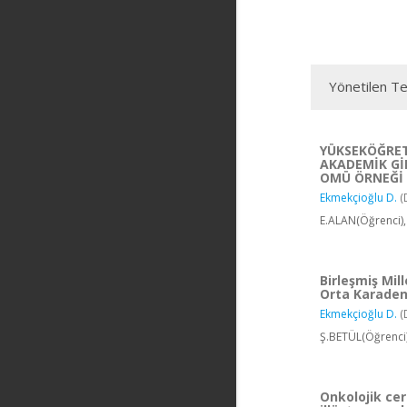
Yönetilen Te
YÜKSEKÖĞRE
AKADEMİK GİR
OMÜ ÖRNEĞİ
Ekmekçioğlu D.
(
E.ALAN(Öğrenci),
Birleşmiş Mil
Orta Karaden
Ekmekçioğlu D.
(
Ş.BETÜL(Öğrenci)
Onkolojik cer