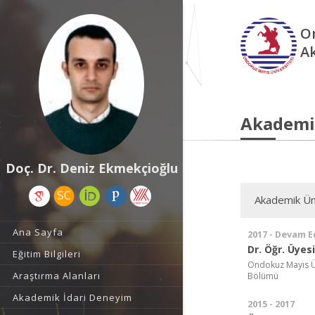
O
A
Akademi
Doç. Dr. Deniz Ekmekçioğlu
Akademik Ün
Ana Sayfa
2017 - Devam E
Dr. Öğr. Üyesi
Eğitim Bilgileri
Ondokuz Mayıs Üni
Araştırma Alanları
Bölümü
Akademik İdari Deneyim
2015 - 2017