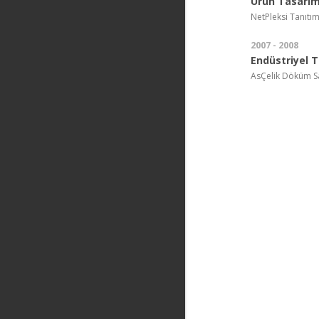
Ürün Tasarım
NetPleksi Tanıtı
2007 - 2008
Endüstriyel 
AsÇelik Döküm San