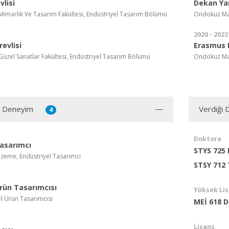
lisi
Dekan Ya
, Mimarlık Ve Tasarım Fakültesi, Endüstriyel Tasarım Bölümü
Ondokuz May
2020 - 2022
evlisi
Erasmus 
, Güzel Sanatlar Fakültesi, Endüstriyel Tasarım Bölümü
Ondokuz May
ı Deneyim
Verdiği 
4
Doktora
Tasarımcı
STYS 725 
zeme, Endüstriyel Tasarımcı
STSY 712
Ürün Tasarımcısı
Yüksek Li
l Ürün Tasarımcısı
MEİ 618 D
Lisans