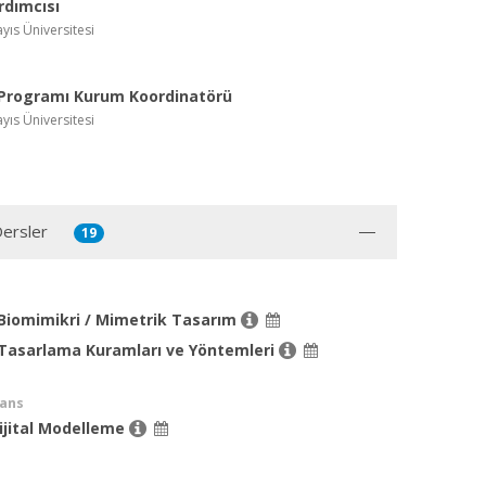
rdımcısı
ıs Üniversitesi
Programı Kurum Koordinatörü
ıs Üniversitesi
Dersler
19
Biomimikri / Mimetrik Tasarım
 Tasarlama Kuramları ve Yöntemleri
sans
ijital Modelleme