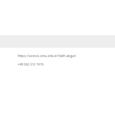
https://avesis.omu.edu.tr/fatih.akgun
+90 362 312 1919