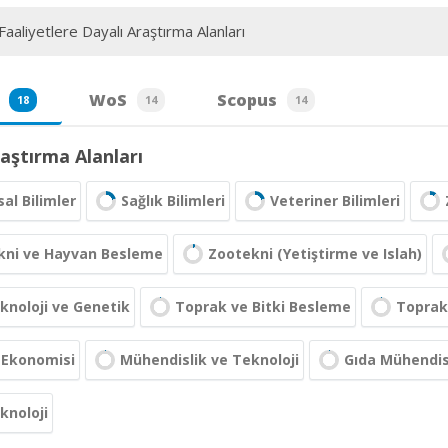
aaliyetlere Dayalı Araştırma Alanları
WoS
Scopus
18
14
14
aştırma Alanları
al Bilimler
Sağlık Bilimleri
Veteriner Bilimleri
kni ve Hayvan Besleme
Zootekni (Yetiştirme ve Islah)
knoloji ve Genetik
Toprak ve Bitki Besleme
Toprak 
 Ekonomisi
Mühendislik ve Teknoloji
Gıda Mühendisl
knoloji