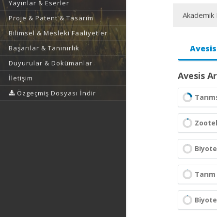
Yayınlar & Eserler
Akademik F
Proje & Patent & Tasarım
Bilimsel & Mesleki Faaliyetler
Avesis
Başarılar & Tanınırlık
Duyurular & Dokümanlar
Avesis Ar
İletişim
Özgeçmiş Dosyası İndir
Tarıms
Zoote
Biyote
Tarım
Biyote