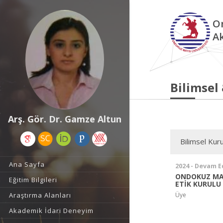
O
A
Bilimsel
Arş. Gör. Dr. Gamze Altun
Bilimsel Kuru
Ana Sayfa
2024 - Devam E
ONDOKUZ MAY
Eğitim Bilgileri
ETİK KURULU
Üye
Araştırma Alanları
Akademik İdari Deneyim