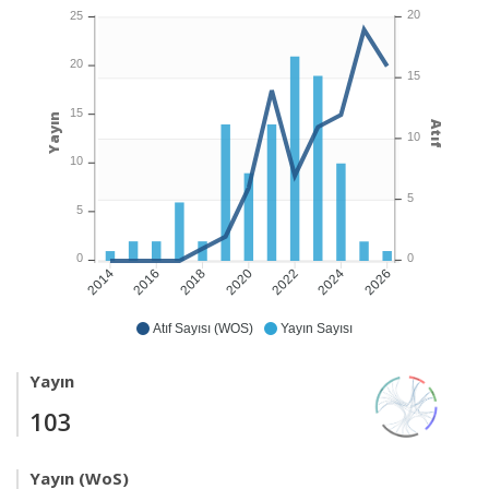
20
25
20
15
15
Yayın
Atıf
10
10
5
5
0
0
2016
2018
2020
2022
2024
2026
2014
Atıf Sayısı (WOS)
Yayın Sayısı
Yayın
103
Yayın (WoS)