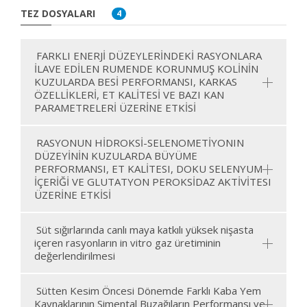
TEZ DOSYALARI
4
FARKLI ENERJİ DÜZEYLERİNDEKİ RASYONLARA
İLAVE EDİLEN RUMENDE KORUNMUŞ KOLİNİN
KUZULARDA BESİ PERFORMANSI, KARKAS
ÖZELLİKLERİ, ET KALİTESİ VE BAZI KAN
PARAMETRELERİ ÜZERİNE ETKİSİ
RASYONUN HİDROKSİ-SELENOMETİYONIN
DÜZEYİNİN KUZULARDA BÜYÜME
PERFORMANSI, ET KALİTESI, DOKU SELENYUM
İÇERİĞİ VE GLUTATYON PEROKSİDAZ AKTİVİTESI
ÜZERİNE ETKİSİ
Süt sığırlarında canlı maya katkılı yüksek nişasta
içeren rasyonların in vitro gaz üretiminin
değerlendirilmesi
Sütten Kesim Öncesi Dönemde Farklı Kaba Yem
Kaynaklarının Simental Buzağıların Performansı ve