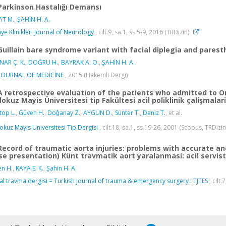
Parkinson Hastalığı Demansı
AT M.
,
ŞAHİN H. A.
iye Klinikleri Journal of Neurology
, cilt.9, sa.1, ss.5-9, 2016 (TRDizin)
Guillain bare syndrome variant with facial diplegia and parest
NAR Ç. K.
,
DOĞRU H.
,
BAYRAK A. O.
,
ŞAHİN H. A.
 JOURNAL OF MEDİCİNE
, 2015 (Hakemli Dergi)
A retrospective evaluation of the patients who admitted to
okuz Mayis Üniversitesi tip Fakültesi acil poliklinik çalişmalar
top L.
,
Güven H.
,
Doǧanay Z.
,
AYGÜN D.
,
Sünter T.
,
Deniz T.
, et al.
kuz Mayis Universitesi Tip Dergisi
, cilt.18, sa.1, ss.19-26, 2001 (Scopus, TRDizi
Record of traumatic aorta injuries: problems with accurate 
se presentation) Künt travmatik aort yaralanmasi: acil servis
n H.
,
KAYA E. K.
,
Şahin H. A.
al travma dergisi = Turkish journal of trauma & emergency surgery : TJTES
, cilt