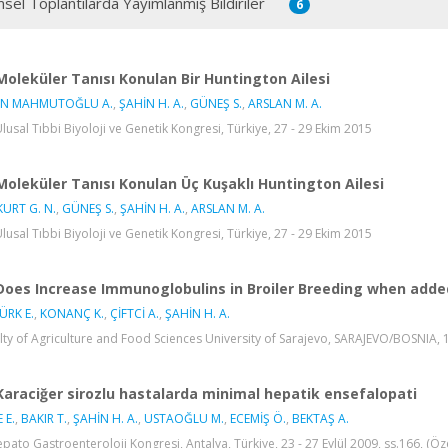
msel Toplantılarda Yayımlanmış Bildiriler
6
Moleküler Tanısı Konulan Bir Huntington Ailesi
İN MAHMUTOĞLU A.
,
ŞAHİN H. A.
,
GÜNEŞ S.
,
ARSLAN M. A.
Ulusal Tıbbi Biyoloji ve Genetik Kongresi, Türkiye, 27 - 29 Ekim 2015
Moleküler Tanısı Konulan Üç Kuşaklı Huntington Ailesi
URT G. N.
,
GÜNEŞ S.
,
ŞAHİN H. A.
,
ARSLAN M. A.
Ulusal Tıbbi Biyoloji ve Genetik Kongresi, Türkiye, 27 - 29 Ekim 2015
Does Increase Immunoglobulins in Broiler Breeding when added
ÜRK E.
,
KONANÇ K.
,
ÇİFTCİ A.
,
ŞAHİN H. A.
lty of Agriculture and Food Sciences University of Sarajevo, SARAJEVO/BOSNIA, 
Karaciğer sirozlu hastalarda minimal hepatik ensefalopati
 E.
,
BAKIR T.
,
ŞAHİN H. A.
,
USTAOĞLU M.
,
ECEMİŞ Ö.
,
BEKTAŞ A.
epato Gastroenteroloji Kongresi, Antalya, Türkiye, 23 - 27 Eylül 2009, ss.166, (Özet