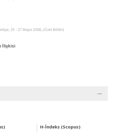
e, 25 - 27 Mayıs 2006, (Özet Bildiri)
İlişkisi
us)
H-İndeks (Scopus)