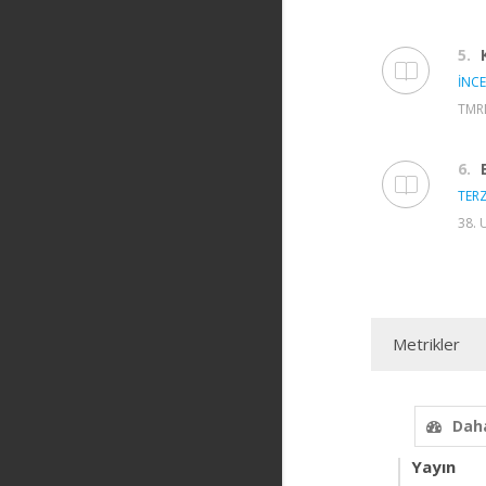
5.
İNCE
TMRD
6.
TERZ
38. 
Metrikler
Daha
Yayın