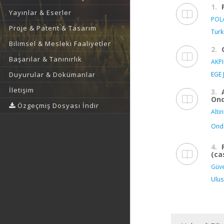
1.
Yayınlar & Eserler
POL
Proje & Patent & Tasarım
Turk
Bilimsel & Mesleki Faaliyetler
2.
Başarılar & Tanınırlık
AKPI
EGE
Duyurular & Dokümanlar
İletişim
3.
Ond
Özgeçmiş Dosyası İndir
Altin
Ondo
4.
(ca
Güve
Ulus