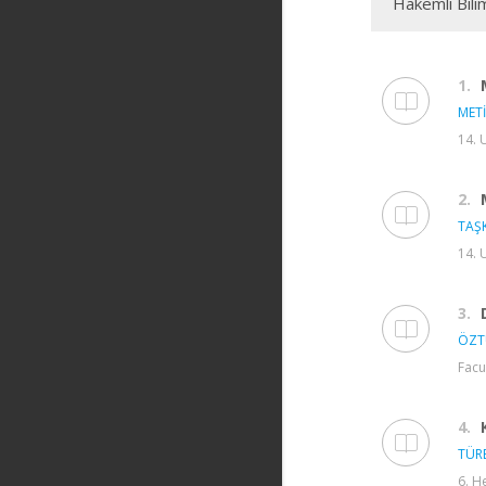
Hakemli Bili
1.
MET
14. 
2.
TAŞK
14. 
3.
ÖZT
Facu
4.
TÜRE
6. H