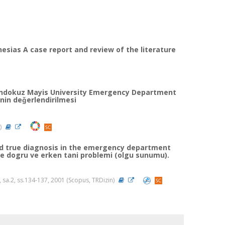
hesias A case report and review of the literature
 Ondokuz Mayis University Emergency Department
inin deǧerlendirilmesi
n)
and true diagnosis in the emergency department
te dogru ve erken tani problemi (olgu sunumu).
.7, sa.2, ss.134-137, 2001 (Scopus, TRDizin)