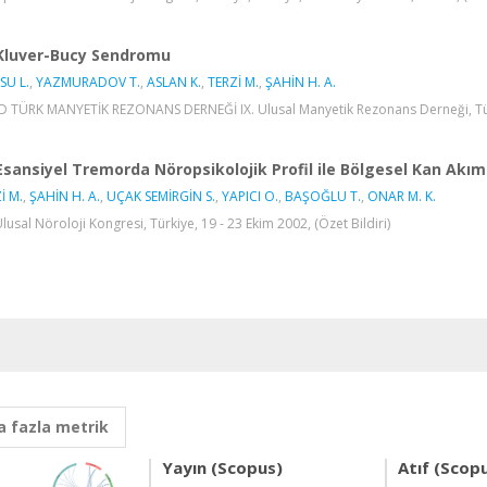
Kluver-Bucy Sendromu
SU L.
,
YAZMURADOV T.
,
ASLAN K.
,
TERZİ M.
,
ŞAHİN H. A.
 TÜRK MANYETİK REZONANS DERNEĞİ IX. Ulusal Manyetik Rezonans Derneği, Türkiy
Esansiyel Tremorda Nöropsikolojik Profil ile Bölgesel Kan Akımı 
İ M.
,
ŞAHİN H. A.
,
UÇAK SEMİRGİN S.
,
YAPICI O.
,
BAŞOĞLU T.
,
ONAR M. K.
Ulusal Nöroloji Kongresi, Türkiye, 19 - 23 Ekim 2002, (Özet Bildiri)
 fazla metrik
Yayın (Scopus)
Atıf (Scop