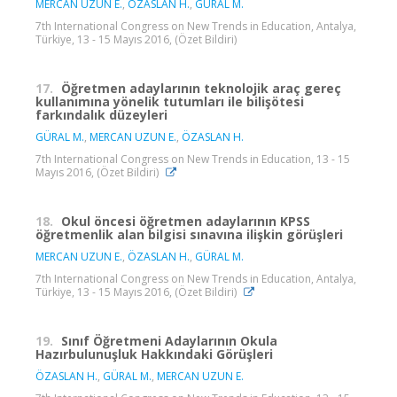
MERCAN UZUN E.
,
ÖZASLAN H.
,
GÜRAL M.
7th International Congress on New Trends in Education, Antalya,
Türkiye, 13 - 15 Mayıs 2016, (Özet Bildiri)
17.
Öğretmen adaylarının teknolojik araç gereç
kullanımına yönelik tutumları ile bilişötesi
farkındalık düzeyleri
GÜRAL M.
,
MERCAN UZUN E.
,
ÖZASLAN H.
7th International Congress on New Trends in Education, 13 - 15
Mayıs 2016, (Özet Bildiri)
18.
Okul öncesi öğretmen adaylarının KPSS
öğretmenlik alan bilgisi sınavına ilişkin görüşleri
MERCAN UZUN E.
,
ÖZASLAN H.
,
GÜRAL M.
7th International Congress on New Trends in Education, Antalya,
Türkiye, 13 - 15 Mayıs 2016, (Özet Bildiri)
19.
Sınıf Öğretmeni Adaylarının Okula
Hazırbulunuşluk Hakkındaki Görüşleri
ÖZASLAN H.
,
GÜRAL M.
,
MERCAN UZUN E.