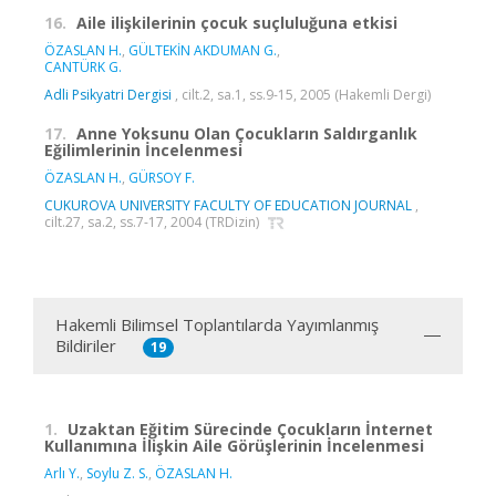
16.
Aile ilişkilerinin çocuk suçluluğuna etkisi
ÖZASLAN H.
,
GÜLTEKİN AKDUMAN G.
,
CANTÜRK G.
Adli Psikyatri Dergisi
, cilt.2, sa.1, ss.9-15, 2005 (Hakemli Dergi)
17.
Anne Yoksunu Olan Çocukların Saldırganlık
Eğilimlerinin İncelenmesi
ÖZASLAN H.
,
GÜRSOY F.
CUKUROVA UNIVERSITY FACULTY OF EDUCATION JOURNAL
,
cilt.27, sa.2, ss.7-17, 2004 (TRDizin)
Hakemli Bilimsel Toplantılarda Yayımlanmış
Bildiriler
19
1.
Uzaktan Eğitim Sürecinde Çocukların İnternet
Kullanımına İlişkin Aile Görüşlerinin İncelenmesi
Arlı Y.
,
Soylu Z. S.
,
ÖZASLAN H.