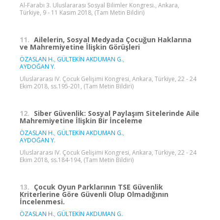
Al-Farabı 3. Uluslararası Sosyal Bilimler Kongresi., Ankara,
Türkiye, 9 - 11 Kasım 2018, (Tam Metin Bildiri)
11.
Ailelerin, Sosyal Medyada Çocuğun Haklarına
ve Mahremiyetine İlişkin Görüşleri
ÖZASLAN H.
,
GÜLTEKİN AKDUMAN G.
,
AYDOĞAN Y.
Uluslararası IV. Çocuk Gelişimi Kongresi, Ankara, Türkiye, 22 - 24
Ekim 2018, ss.195-201, (Tam Metin Bildiri)
12.
Siber Güvenlik: Sosyal Paylaşım Sitelerinde Aile
Mahremiyetine İlişkin Bir İnceleme
ÖZASLAN H.
,
GÜLTEKİN AKDUMAN G.
,
AYDOĞAN Y.
Uluslararası IV. Çocuk Gelişimi Kongresi, Ankara, Türkiye, 22 - 24
Ekim 2018, ss.184-194, (Tam Metin Bildiri)
13.
Çocuk Oyun Parklarının TSE Güvenlik
Kriterlerine Göre Güvenli Olup Olmadığının
İncelenmesi.
ÖZASLAN H.
,
GÜLTEKİN AKDUMAN G.