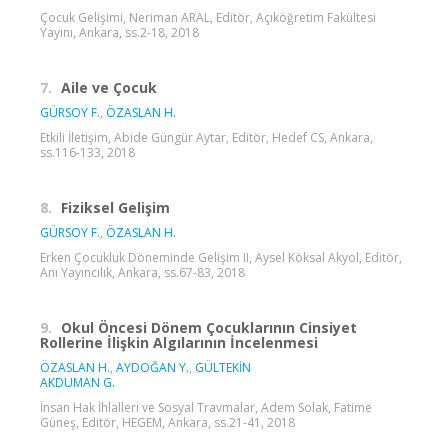
Çocuk Gelişimi, Neriman ARAL, Editör, Açıköğretim Fakültesi
Yayını, Ankara, ss.2-18, 2018
7.
Aile ve Çocuk
GÜRSOY F.
,
ÖZASLAN H.
Etkili İletişim, Abide Güngür Aytar, Editör, Hedef CS, Ankara,
ss.116-133, 2018
8.
Fiziksel Gelişim
GÜRSOY F.
,
ÖZASLAN H.
Erken Çocukluk Döneminde Gelişim II, Aysel Köksal Akyol, Editör,
Anı Yayıncılık, Ankara, ss.67-83, 2018
9.
Okul Öncesi Dönem Çocuklarının Cinsiyet
Rollerine İlişkin Algılarının İncelenmesi
ÖZASLAN H.
,
AYDOĞAN Y.
,
GÜLTEKİN
AKDUMAN G.
İnsan Hak İhlalleri ve Sosyal Travmalar, Adem Solak, Fatime
Güneş, Editör, HEGEM, Ankara, ss.21-41, 2018