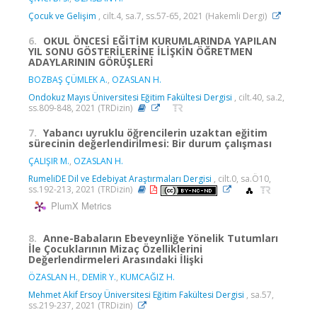
Çocuk ve Gelişim
, cilt.4, sa.7, ss.57-65, 2021 (Hakemli Dergi)
6.
OKUL ÖNCESİ EĞİTİM KURUMLARINDA YAPILAN
YIL SONU GÖSTERİLERİNE İLİŞKİN ÖĞRETMEN
ADAYLARININ GÖRÜŞLERİ
BOZBAŞ ÇÜMLEK A.
,
OZASLAN H.
Ondokuz Mayıs Üniversitesi Eğitim Fakültesi Dergisi
, cilt.40, sa.2,
ss.809-848, 2021 (TRDizin)
7.
Yabancı uyruklu öğrencilerin uzaktan eğitim
sürecinin değerlendirilmesi: Bir durum çalışması
ÇALIŞIR M.
,
OZASLAN H.
RumeliDE Dil ve Edebiyat Araştırmaları Dergisi
, cilt.0, sa.Ö10,
ss.192-213, 2021 (TRDizin)
PlumX Metrics
8.
Anne-Babaların Ebeveynliğe Yönelik Tutumları
İle Çocuklarının Mizaç Özelliklerini
Değerlendirmeleri Arasındaki İlişki
ÖZASLAN H.
,
DEMİR Y.
,
KUMCAĞIZ H.
Mehmet Akif Ersoy Üniversitesi Eğitim Fakültesi Dergisi
, sa.57,
ss.219-237, 2021 (TRDizin)