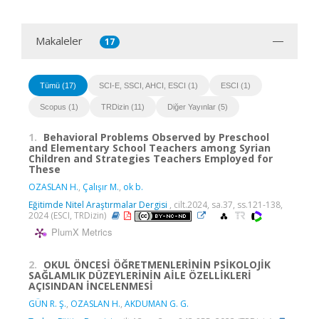
Makaleler
17
Tümü (17)
SCI-E, SSCI, AHCI, ESCI (1)
ESCI (1)
Scopus (1)
TRDizin (11)
Diğer Yayınlar (5)
1.
Behavioral Problems Observed by Preschool
and Elementary School Teachers among Syrian
Children and Strategies Teachers Employed for
These
OZASLAN H.
,
Çalışır M.
,
ok b.
Eğitimde Nitel Araştırmalar Dergisi
, cilt.2024, sa.37, ss.121-138,
2024 (ESCI, TRDizin)
PlumX Metrics
2.
OKUL ÖNCESİ ÖĞRETMENLERİNİN PSİKOLOJİK
SAĞLAMLIK DÜZEYLERİNİN AİLE ÖZELLİKLERİ
AÇISINDAN İNCELENMESİ
GÜN R. Ş.
,
OZASLAN H.
,
AKDUMAN G. G.