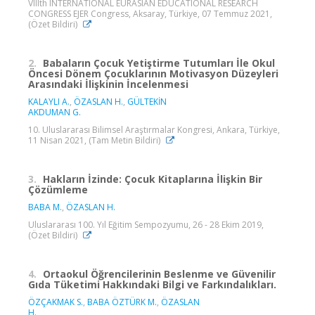
VIIIth INTERNATIONAL EURASIAN EDUCATIONAL RESEARCH
CONGRESS EJER Congress, Aksaray, Türkiye, 07 Temmuz 2021,
(Özet Bildiri)
2.
Babaların Çocuk Yetiştirme Tutumları İle Okul
Öncesi Dönem Çocuklarının Motivasyon Düzeyleri
Arasındaki İlişkinin İncelenmesi
KALAYLI A.
,
ÖZASLAN H.
,
GÜLTEKİN
AKDUMAN G.
10. Uluslararası Bilimsel Araştırmalar Kongresi, Ankara, Türkiye,
11 Nisan 2021, (Tam Metin Bildiri)
3.
Hakların İzinde: Çocuk Kitaplarına İlişkin Bir
Çözümleme
BABA M.
,
ÖZASLAN H.
Uluslararası 100. Yıl Eğitim Sempozyumu, 26 - 28 Ekim 2019,
(Özet Bildiri)
4.
Ortaokul Öğrencilerinin Beslenme ve Güvenilir
Gıda Tüketimi Hakkındaki Bilgi ve Farkındalıkları.
ÖZÇAKMAK S.
,
BABA ÖZTÜRK M.
,
ÖZASLAN
H.