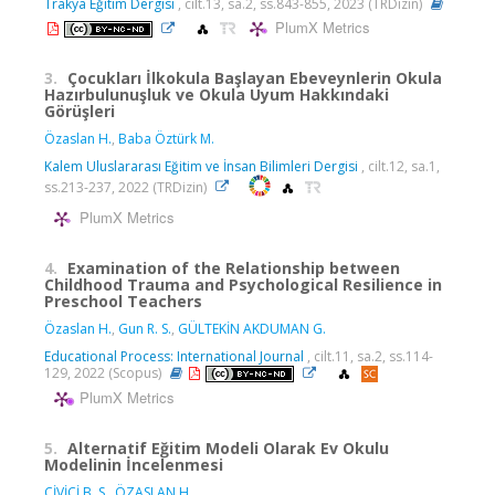
Trakya Eğitim Dergisi
, cilt.13, sa.2, ss.843-855, 2023 (TRDizin)
PlumX Metrics
3.
Çocukları İlkokula Başlayan Ebeveynlerin Okula
Hazırbulunuşluk ve Okula Uyum Hakkındaki
Görüşleri
Özaslan H.
,
Baba Öztürk M.
Kalem Uluslararası Eğitim ve İnsan Bilimleri Dergisi
, cilt.12, sa.1,
ss.213-237, 2022 (TRDizin)
PlumX Metrics
4.
Examination of the Relationship between
Childhood Trauma and Psychological Resilience in
Preschool Teachers
Özaslan H.
,
Gun R. S.
,
GÜLTEKİN AKDUMAN G.
Educational Process: International Journal
, cilt.11, sa.2, ss.114-
129, 2022 (Scopus)
PlumX Metrics
5.
Alternatif Eğitim Modeli Olarak Ev Okulu
Modelinin İncelenmesi
ÇİVİCİ B. S.
,
ÖZASLAN H.