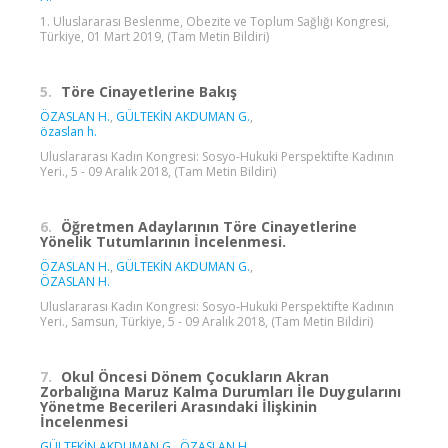
1. Uluslararası Beslenme, Obezite ve Toplum Sağlığı Kongresi,
Türkiye, 01 Mart 2019, (Tam Metin Bildiri)
5.
Töre Cinayetlerine Bakış
ÖZASLAN H.
,
GÜLTEKİN AKDUMAN G.
,
özaslan h.
Uluslararası Kadın Kongresi: Sosyo-Hukuki Perspektifte Kadının
Yeri., 5 - 09 Aralık 2018, (Tam Metin Bildiri)
6.
Öğretmen Adaylarının Töre Cinayetlerine
Yönelik Tutumlarının İncelenmesi.
ÖZASLAN H.
,
GÜLTEKİN AKDUMAN G.
,
ÖZASLAN H.
Uluslararası Kadın Kongresi: Sosyo-Hukuki Perspektifte Kadının
Yeri., Samsun, Türkiye, 5 - 09 Aralık 2018, (Tam Metin Bildiri)
7.
Okul Öncesi Dönem Çocukların Akran
Zorbalığına Maruz Kalma Durumları İle Duygularını
Yönetme Becerileri Arasındaki İlişkinin
İncelenmesi
GÜLTEKİN AKDUMAN G.
,
ÖZASLAN H.