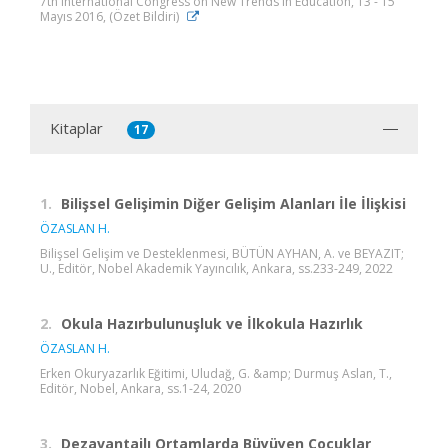
7th International Congress on New Trends in Education, 13 - 15
Mayıs 2016, (Özet Bildiri)
Kitaplar
17
1.
Bilişsel Gelişimin Diğer Gelişim Alanları İle İlişkisi
ÖZASLAN H.
Bilişsel Gelişim ve Desteklenmesi, BÜTÜN AYHAN, A. ve BEYAZIT;
U., Editör, Nobel Akademik Yayıncılık, Ankara, ss.233-249, 2022
2.
Okula Hazırbulunuşluk ve İlkokula Hazırlık
ÖZASLAN H.
Erken Okuryazarlık Eğitimi, Uludağ, G. &amp; Durmuş Aslan, T.,
Editör, Nobel, Ankara, ss.1-24, 2020
3.
Dezavantajlı Ortamlarda Büyüyen Çocuklar