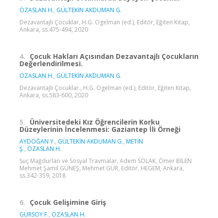
ÖZASLAN H.
,
GÜLTEKİN AKDUMAN G.
Dezavantajlı Çocuklar, H.G. Ogelman (ed.), Editör, Eğiten Kitap,
Ankara, ss.475-494, 2020
4.
Çocuk Hakları Açısından Dezavantajlı Çocukların
Değerlendirilmesi.
ÖZASLAN H.
,
GÜLTEKİN AKDUMAN G.
Dezavantajlı Çocuklar., H.G. Ogelman (ed.), Editör, Eğiten Kitap,
Ankara, ss.583-600, 2020
5.
Üniversitedeki Kız Öğrencilerin Korku
Düzeylerinin İncelenmesi: Gaziantep İli Örneği
AYDOĞAN Y.
,
GÜLTEKİN AKDUMAN G.
,
METİN
Ş.
,
ÖZASLAN H.
Suç Mağdurları ve Sosyal Travmalar, Adem SOLAK, Ömer BİLEN
Mehmet Şamil GÜNEŞ, Mehmet GÜR, Editör, HEGEM, Ankara,
ss.342-359, 2018
6.
Çocuk Gelişimine Giriş
GÜRSOY F.
,
ÖZASLAN H.