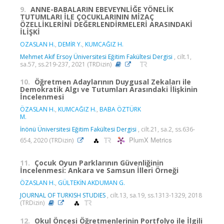
9.
ANNE-BABALARIN EBEVEYNLİĞE YÖNELİK
TUTUMLARI İLE ÇOCUKLARININ MİZAÇ
ÖZELLİKLERİNİ DEĞERLENDİRMELERİ ARASINDAKİ
İLİŞKİ
OZASLAN H.
,
DEMİR Y.
,
KUMCAĞIZ H.
Mehmet Akif Ersoy Üniversitesi Eğitim Fakültesi Dergisi
, cilt.1,
sa.57, ss.219-237, 2021 (TRDizin)
10.
Öğretmen Adaylarının Duygusal Zekaları ile
Demokratik Algı ve Tutumları Arasındaki İlişkinin
İncelenmesi
ÖZASLAN H.
,
KUMCAĞIZ H.
,
BABA ÖZTÜRK
M.
İnönü Üniversitesi Eğitim Fakültesi Dergisi
, cilt.21, sa.2, ss.636-
PlumX Metrics
654, 2020 (TRDizin)
11.
Çocuk Oyun Parklarının Güvenliğinin
İncelenmesi: Ankara ve Samsun İlleri Örneği
ÖZASLAN H.
,
GÜLTEKİN AKDUMAN G.
JOURNAL OF TURKISH STUDIES
, cilt.13, sa.19, ss.1313-1329, 2018
(TRDizin)
12.
Okul Öncesi Öğretmenlerinin Portfolyo ile İlgili