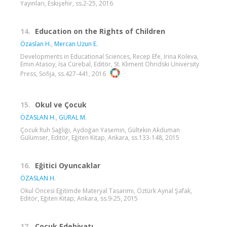
Yayınları, Eskişehir, ss.2-25, 2016
14.
Education on the Rights of Children
Özaslan H.
,
Mercan Uzun E.
Developments in Educational Sciences, Recep Efe, Irina Koleva,
Emin Atasoy, İsa Cürebal, Editör, St. Kliment Ohridski University
Press, Sofija, ss.427-441, 2016
15.
Okul ve Çocuk
ÖZASLAN H.
,
GÜRAL M.
Çocuk Ruh Sağlığı, Aydoğan Yasemin, Gültekin Akduman
Gülümser, Editör, Eğiten Kitap, Ankara, ss.133-148, 2015
16.
Eğitici Oyuncaklar
ÖZASLAN H.
Okul Öncesi Eğitimde Materyal Tasarımı, Öztürk Aynal Şafak,
Editör, Eğiten Kitap, Ankara, ss.9-25, 2015
17.
Çocuk Edebiyatı