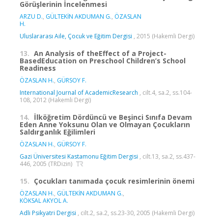
Görüşlerinin İncelenmesi
ARZU D.
,
GÜLTEKİN AKDUMAN G.
,
ÖZASLAN
H.
Uluslararası Aile, Çocuk ve Eğitim Dergisi
, 2015 (Hakemli Dergi)
13.
An Analysis of theEffect of a Project-
BasedEducation on Preschool Children’s School
Readiness
ÖZASLAN H.
,
GÜRSOY F.
International Journal of AcademicResearch
, cilt.4, sa.2, ss.104-
108, 2012 (Hakemli Dergi)
14.
İlköğretim Dördüncü ve Beşinci Sınıfa Devam
Eden Anne Yoksunu Olan ve Olmayan Çocukların
Saldırganlık Eğilimleri
ÖZASLAN H.
,
GÜRSOY F.
Gazi Üniversitesi Kastamonu Eğitim Dergisi
, cilt.13, sa.2, ss.437-
446, 2005 (TRDizin)
15.
Çocukları tanımada çocuk resimlerinin önemi
ÖZASLAN H.
,
GÜLTEKİN AKDUMAN G.
,
KÖKSAL AKYOL A.
Adli Psikyatri Dergisi
, cilt.2, sa.2, ss.23-30, 2005 (Hakemli Dergi)