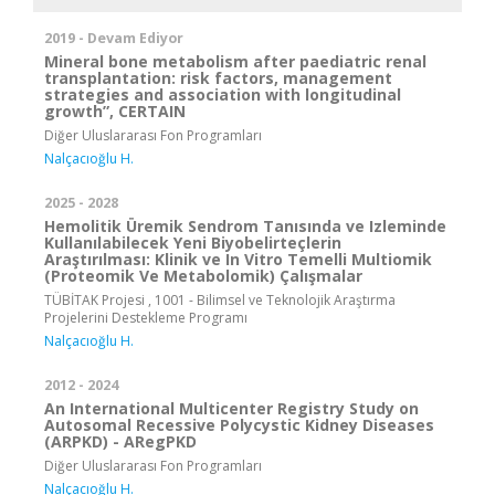
2019 - Devam Ediyor
Mineral bone metabolism after paediatric renal
transplantation: risk factors, management
strategies and association with longitudinal
growth”, CERTAIN
Diğer Uluslararası Fon Programları
Nalçacıoğlu H.
2025 - 2028
Hemolitik Üremik Sendrom Tanısında ve Izleminde
Kullanılabilecek Yeni Biyobelirteçlerin
Araştırılması: Klinik ve In Vitro Temelli Multiomik
(Proteomik Ve Metabolomik) Çalışmalar
TÜBİTAK Projesi , 1001 - Bilimsel ve Teknolojik Araştırma
Projelerini Destekleme Programı
Nalçacıoğlu H.
2012 - 2024
An International Multicenter Registry Study on
Autosomal Recessive Polycystic Kidney Diseases
(ARPKD) - ARegPKD
Diğer Uluslararası Fon Programları
Nalçacıoğlu H.