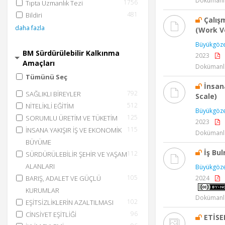
Dokümanla
1756
Tıpta Uzmanlık Tezi
481
Bildiri
Çalış
daha fazla
(Work Vo
Büyükgöze
BM Sürdürülebilir Kalkınma
2023
Amaçları
Dokümanla
Tümünü Seç
İnsan
792
SAĞLIKLI BİREYLER
Scale)
512
NİTELİKLİ EĞİTİM
Büyükgöze
125
SORUMLU ÜRETİM VE TÜKETİM
2023
115
İNSANA YAKIŞIR İŞ VE EKONOMİK
Dokümanla
BÜYÜME
İş Bu
112
SÜRDÜRÜLEBİLİR ŞEHİR VE YAŞAM
ALANLARI
Büyükgöze
105
BARIŞ, ADALET VE GÜÇLÜ
2024
KURUMLAR
Dokümanla
102
EŞİTSİZLİKLERİN AZALTILMASI
96
CİNSİYET EŞİTLİĞİ
ETİSE