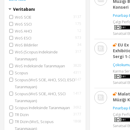
Müziği 
Konseri 
Veritabanı
Pınarbaşı 
3137
WoS SCIE
Çalgı Perf
175
WoS SSCI
12
WoS AHCI
Sanatsal Et
973
WoS ESCI
EU Ex
34
WoS Bildiriler
Exhibiti
317
WoS (Scopus Indeksinde
Sergi 1
Taranmayan)
Çokokumu
3820
WoS Indeksinde Taranmayan
Karma Ser
4311
Scopus
847
Scopus (WoS SCIE, AHCI, SSCI, ESCI
Sanatsal Et
Taranmayan)
1417
Malat
Scopus (WoS SCIE, AHCI, SSCI
Müziği 
Taranmayan)
3692
Scopus Indeksinde Taranmayan
Pınarbaşı 
3177
Çalgı Perf
TR Dizin
1868
TR Dizin (WoS, Scopus
Sanatsal Et
Taranmayan)