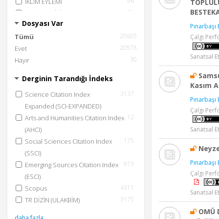
96
İKLİM EYLEMİ
TOPLUL
BESTEK
89
AMAÇLAR İÇİN ORTAKLIKLAR
Dosyası Var
84
AÇLIĞA SON
Pınarbaşı 
20605
83
Tümü
KARASAL YAŞAM
Çalgı Perf
20575
74
Evet
TEMİZ SU VE SIHHİ KOŞULLAR
Sanatsal Et
60
30
Hayır
YOKSULLUĞA SON
59
SANAYİ, YENİLİKÇİLİK VE ALTYAPI
Samsu
Derginin Tarandığı İndeks
53
SUDAKİ YAŞAM
Kasım A
3137
Science Citation Index
44
ERİŞİLEBİLİR VE TEMİZ ENERJİ
Pınarbaşı 
Expanded (SCI-EXPANDED)
Çalgı Perf
12
Arts and Humanities Citation Index
Sanatsal Et
(AHCI)
175
Social Sciences Citation Index
Neyze
(SSCI)
Pınarbaşı 
973
Emerging Sources Citation Index
Çalgı Perf
(ESCI)
4311
Scopus
Sanatsal Et
3175
TR DİZİN (ULAKBİM)
OMÜ D
daha fazla