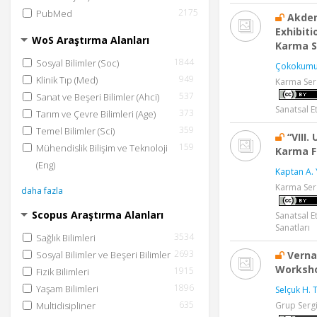
2175
PubMed
Akden
Exhibiti
WoS Araştırma Alanları
Karma S
1844
Sosyal Bilimler (Soc)
Çokokumu
949
Klinik Tıp (Med)
Karma Ser
537
Sanat ve Beşeri Bilimler (Ahci)
Sanatsal Et
373
Tarım ve Çevre Bilimleri (Age)
359
Temel Bilimler (Sci)
“VIII.
159
Mühendislik Bilişim ve Teknoloji
Karma F
(Eng)
Kaptan A. 
Karma Serg
daha fazla
Scopus Araştırma Alanları
Sanatsal E
Sanatları
3534
Sağlık Bilimleri
2693
Verna
Sosyal Bilimler ve Beşeri Bilimler
Worksho
1915
Fizik Bilimleri
1896
Yaşam Bilimleri
Selçuk H. T
635
Grup Sergi
Multidisipliner