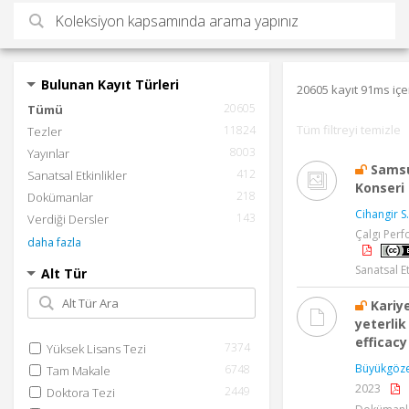
Bulunan Kayıt Türleri
20605 kayıt 91ms içe
20605
Tümü
Tüm filtreyi temizle
11824
Tezler
8003
Yayınlar
Samsun
412
Sanatsal Etkinlikler
Konseri
218
Dokümanlar
Cihangir S.
143
Verdiği Dersler
Çalgı Perf
daha fazla
Sanatsal Et
Alt Tür
Kariy
yeterlik
efficacy
7374
Yüksek Lisans Tezi
Büyükgöze
6748
Tam Makale
2023
2449
Doktora Tezi