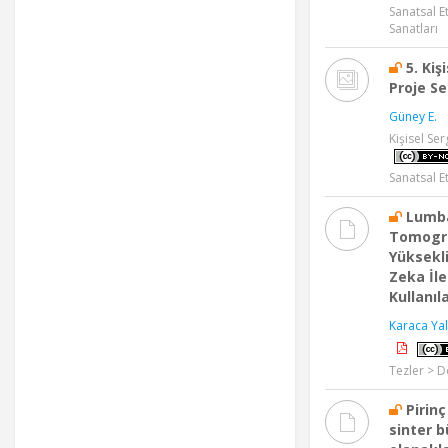
Sanatsal E
Sanatları
5. Ki
Proje Se
Güney E.
Kişisel Se
Sanatsal Et
Lumba
Tomogra
Yüksekli
Zeka İle
Kullanıla
Karaca Yal
Tezler > D
Pirin
sinter 