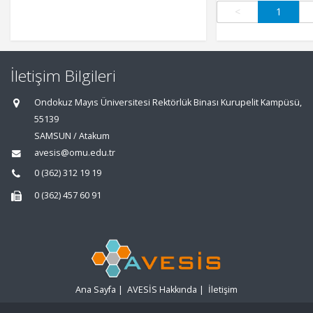
<
1
İletişim Bilgileri
Ondokuz Mayıs Üniversitesi Rektörlük Binası Kurupelit Kampüsü,
55139
SAMSUN / Atakum
avesis@omu.edu.tr
0 (362) 312 19 19
0 (362) 457 60 91
Ana Sayfa
|
AVESİS Hakkında
|
İletişim