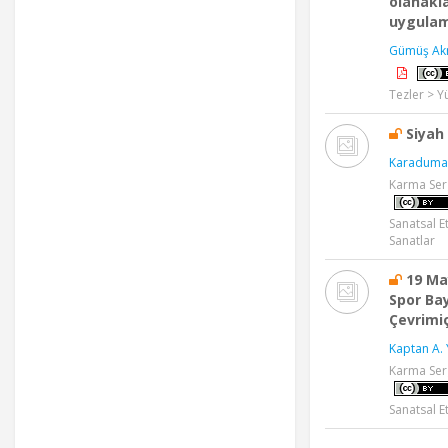
olanakla
uygulama
Gümüş Ak
Tezler > Y
Siyah 
Karaduman
Karma Ser
Sanatsal Et
Sanatlar
19 Ma
Spor Ba
Çevrimiç
Kaptan A. 
Karma Ser
Sanatsal Et