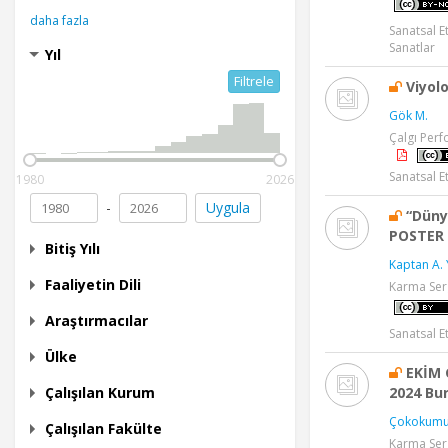
daha fazla
Sanatsal E
Sanatlar
Yıl
Filtrele
Viyol
Gök M.
Çalgı Perf
Sanatsal Et
1980
2026
-
Uygula
“Düny
POSTER 
Bitiş Yılı
Kaptan A. 
Faaliyetin Dili
Karma Ser
Araştırmacılar
Sanatsal E
Ülke
EKİM 
2024 Bu
Çalışılan Kurum
Çokokumu
Çalışılan Fakülte
Karma Ser