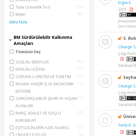
Ergün E.
1756
Tıpta Uzmanlık Tezi
2025
481
Bildiri
Dokümanl
daha fazla
Ders Notu
BM Sürdürülebilir Kalkınma
S. Bu
Amaçları
Cihangir S.
Tümünü Seç
Çalgı Per
792
SAĞLIKLI BİREYLER
Sanatsal Et
512
NİTELİKLİ EĞİTİM
125
SORUMLU ÜRETİM VE TÜKETİM
Seyha
115
İNSANA YAKIŞIR İŞ VE EKONOMİK
Cihangir S.
BÜYÜME
Çalgı Perf
112
SÜRDÜRÜLEBİLİR ŞEHİR VE YAŞAM
Sanatsal Et
ALANLARI
105
BARIŞ, ADALET VE GÜÇLÜ
Üniver
KURUMLAR
Temli D. G
102
EŞİTSİZLİKLERİN AZALTILMASI
96
CİNSİYET EŞİTLİĞİ