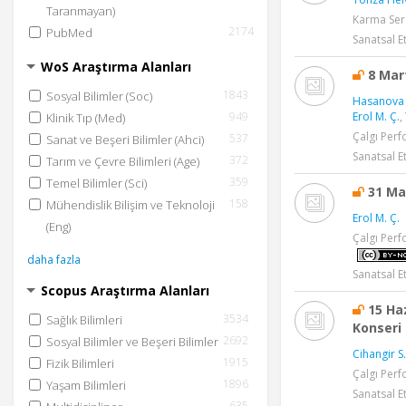
Taranmayan)
Karma Ser
2174
PubMed
Sanatsal Et
WoS Araştırma Alanları
8 Mar
1843
Sosyal Bilimler (Soc)
Hasanova
949
Erol M. Ç.
,
Klinik Tıp (Med)
Çalgı Perf
537
Sanat ve Beşeri Bilimler (Ahci)
Sanatsal Et
372
Tarım ve Çevre Bilimleri (Age)
359
Temel Bilimler (Sci)
31 Ma
158
Mühendislik Bilişim ve Teknoloji
Erol M. Ç.
(Eng)
Çalgı Perf
daha fazla
Sanatsal Et
Scopus Araştırma Alanları
15 Ha
3534
Sağlık Bilimleri
Konseri -
2692
Sosyal Bilimler ve Beşeri Bilimler
Cihangir S.
1915
Fizik Bilimleri
Çalgı Perf
1896
Yaşam Bilimleri
Sanatsal Et
635