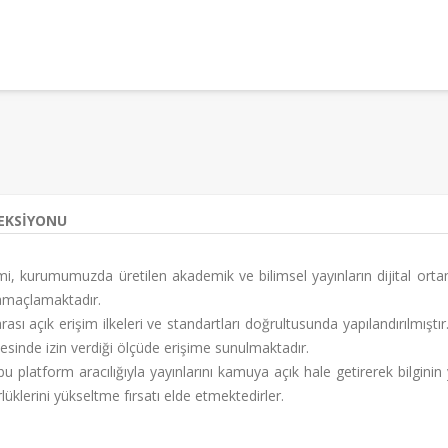
LEKSIYONU
emi, kurumumuzda üretilen akademik ve bilimsel yayınların dijital or
amaçlamaktadır.
rası açık erişim ilkeleri ve standartları doğrultusunda yapılandırılmıştı
vesinde izin verdiği ölçüde erişime sunulmaktadır.
bu platform aracılığıyla yayınlarını kamuya açık hale getirerek bilgini
lüklerini yükseltme fırsatı elde etmektedirler.