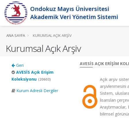
Ondokuz Mayıs Üniversitesi
Akademik Veri Yönetim Sistemi
ANA SAYFA
KURUMSAL AÇIK ARŞIV
Kurumsal Açık Arşiv
AVESİS AÇIK ERIŞIM KO
Geri
AVESİS Açık Erişim
Koleksiyonu
Açık arşiv sist
(20603)
arşivlenmesini 
Kurum Adresli Dergiler
Sistem, uluslara
lisansları çerçe
Araştırmacılar, 
bilimsel görünür