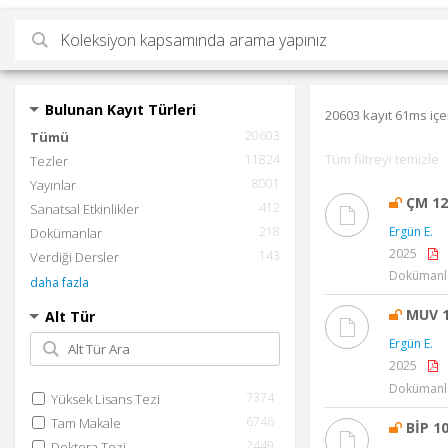
Bulunan Kayıt Türleri
20603 kayıt 61ms içe
20603
Tümü
Tüm filtreyi temizle
11824
Tezler
8001
Yayınlar
ÇM 12
412
Sanatsal Etkinlikler
218
Ergün E.
Dokümanlar
2025
143
Verdiği Dersler
Dokümanla
daha fazla
MUV 1
Alt Tür
Ergün E.
2025
Dokümanla
7374
Yüksek Lisans Tezi
6746
Tam Makale
BİP 1
2449
Doktora Tezi