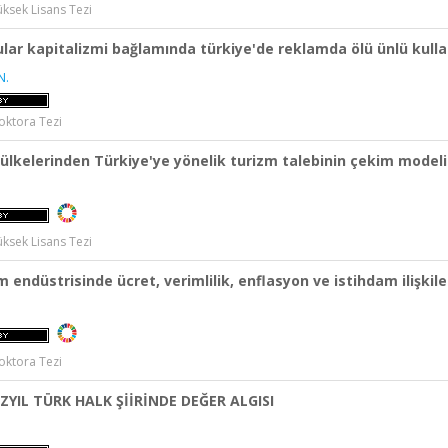
üksek Lisans Tezi
lar kapitalizmi bağlamında türkiye'de reklamda ölü ünlü kull
N.
oktora Tezi
ülkelerinden Türkiye'ye yönelik turizm talebinin çekim modeli i
üksek Lisans Tezi
 endüstrisinde ücret, verimlilik, enflasyon ve istihdam ilişkiler
oktora Tezi
ÜZYIL TÜRK HALK ŞİİRİNDE DEĞER ALGISI