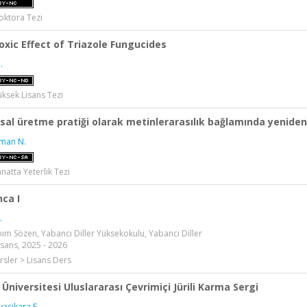
oktora Tezi
oxic Effect of Triazole Fungucides
.
üksek Lisans Tezi
sal üretme pratiği olarak metinlerarasılık bağlamında yenide
man N.
anatta Yeterlik Tezi
ca I
.
ım Sözen, Yabancı Diller Yüksekokulu, Yabancı Diller
sans, 2025 - 2026
rsler > Lisans Ders
Üniversitesi Uluslararası Çevrimiçi Jürili Karma Sergi
acıkara F.