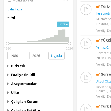
Multidisipliner
Türk-
daha fazla
Kurşunoğlu
Yıl
Mustafa Sa
Doktora, 
Filtrele
Verdiği De
TÜRKİ
Yılmaz C.
1980
2026
Cevdet Yıl
-
Uygula
Yüksek Lis
Verdiği De
Bitiş Yılı
Görsel
Faaliyetin Dili
Akyol Okta
Araştırmacılar
Kevser Aky
Bölümü, Li
Ülke
Verdiği De
Çalışılan Kurum
Türk M
Çalışılan Fakülte