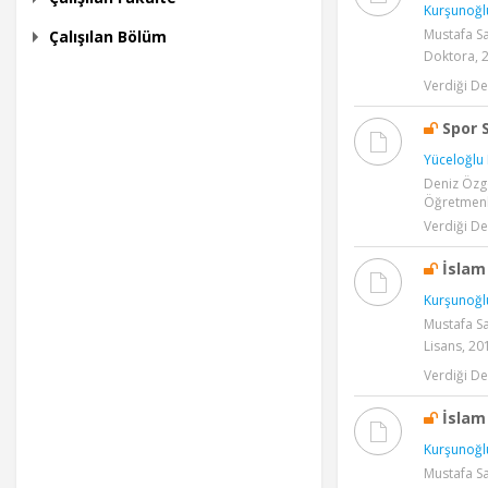
Kurşunoğlu
Mustafa Sa
Çalışılan Bölüm
Doktora, 
Verdiği De
Spor S
Yüceloğlu 
Deniz Özge
Öğretmenli
Verdiği De
İslam 
Kurşunoğlu
Mustafa Sa
Lisans, 20
Verdiği De
İslam 
Kurşunoğlu
Mustafa Sa