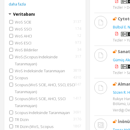
daha fazla
Tezler > D
Veritabanı
Cytot
3137
WoS SCIE
Bülbül E. N
174
WoS SSCI
12
WoS AHCI
Tezler > Y
973
WoS ESCI
34
WoS Bildiriler
Sanat
317
WoS (Scopus Indeksinde
Gümüş Ak
Taranmayan)
3819
WoS Indeksinde Taranmayan
Tezler > S
4310
Scopus
Alman
847
Scopus (WoS SCIE, AHCI, SSCI, ESCI
Taranmayan)
Sözen R. H
1417
Scopus (WoS SCIE, AHCI, SSCI
Rukiye Han
Bölümü, Li
Taranmayan)
Verdiği De
3691
Scopus Indeksinde Taranmayan
3176
TR Dizin
İnönü 
1867
TR Dizin (WoS, Scopus
Tonza Helv