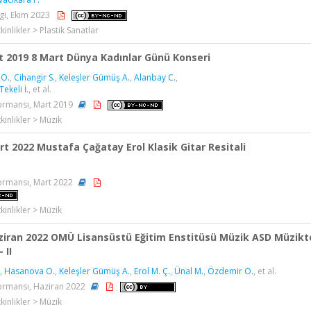
gi, Ekim 2023
kinlikler > Plastik Sanatlar
t 2019 8 Mart Dünya Kadınlar Günü Konseri
 O.
,
Cihangir S.
,
Keleşler Gümüş A.
,
Alanbay C.
,
Tekeli İ.
, et al.
ormansı, Mart 2019
kinlikler > Müzik
rt 2022 Mustafa Çağatay Erol Klasik Gitar Resitali
ormansı, Mart 2022
kinlikler > Müzik
ziran 2022 OMÜ Lisansüstü Eğitim Enstitüsü Müzik ASD Müzikt
 II
,
Hasanova O.
,
Keleşler Gümüş A.
,
Erol M. Ç.
,
Ünal M.
,
Özdemir O.
, et al.
ormansı, Haziran 2022
kinlikler > Müzik