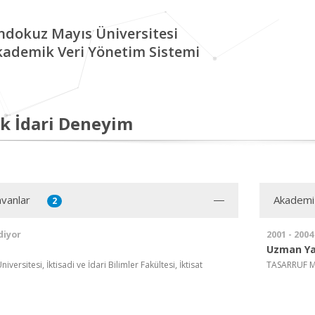
ndokuz Mayıs Üniversitesi
kademik Veri Yönetim Sistemi
k İdari Deneyim
vanlar
Akademi
2
diyor
2001 - 2004
Uzman Ya
ersitesi, İktisadi ve İdari Bilimler Fakültesi, İktisat
TASARRUF M