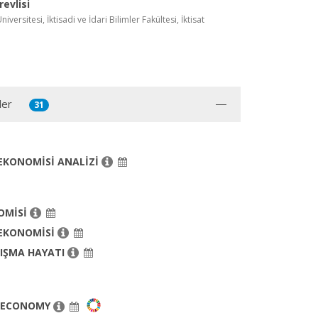
evlisi
ersitesi, İktisadi ve İdari Bilimler Fakültesi, İktisat
ler
31
 EKONOMİSİ ANALİZİ
OMİSİ
 EKONOMİSİ
LIŞMA HAYATI
 ECONOMY