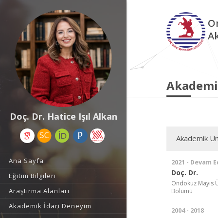
O
A
Akademi
Doç. Dr. Hatice Işıl Alkan
Akademik Ün
Ana Sayfa
2021 - Devam E
Doç. Dr.
Eğitim Bilgileri
Ondokuz Mayıs Üniv
Araştırma Alanları
Bölümü
Akademik İdari Deneyim
2004 - 2018