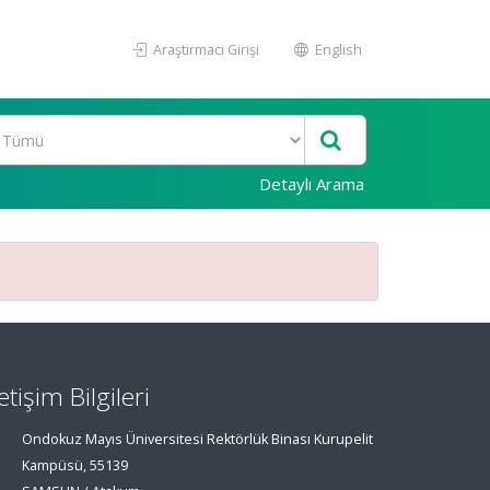
Araştırmacı Girişi
English
Detaylı Arama
letişim Bilgileri
Ondokuz Mayıs Üniversitesi Rektörlük Binası Kurupelit
Kampüsü, 55139