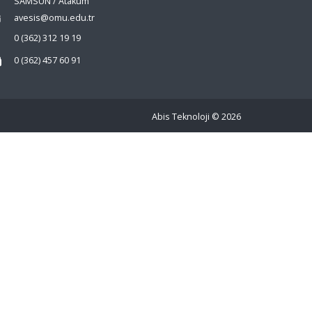
SAMSUN / Atakum
avesis@omu.edu.tr
0 (362) 312 19 19
0 (362) 457 60 91
Abis Teknoloji
© 2026