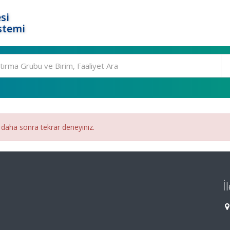
si
stemi
 daha sonra tekrar deneyiniz.
İ