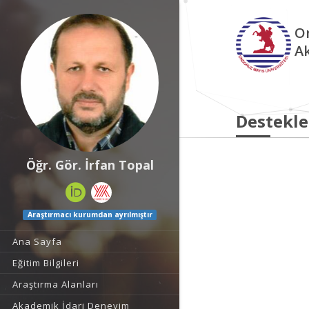
O
A
Destekle
Öğr. Gör. İrfan Topal
Araştırmacı kurumdan ayrılmıştır
Ana Sayfa
Eğitim Bilgileri
Araştırma Alanları
Akademik İdari Deneyim