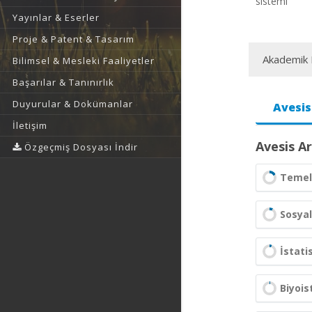
sistemi
Yayınlar & Eserler
Proje & Patent & Tasarım
Akademik F
Bilimsel & Mesleki Faaliyetler
Başarılar & Tanınırlık
Duyurular & Dokümanlar
Avesis
İletişim
Avesis Ar
Özgeçmiş Dosyası İndir
Temel 
Sosyal
İstati
Biyois