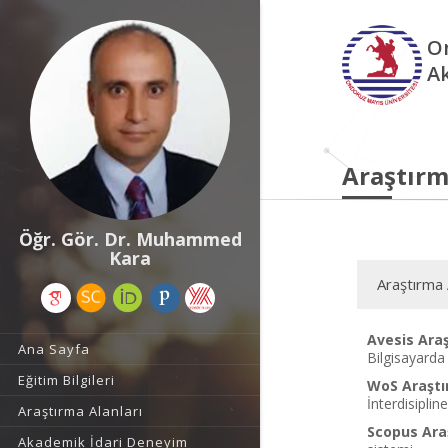
O
A
Araştırm
Öğr. Gör. Dr. Muhammed
Kara
Araştırma 
Avesis Araş
Ana Sayfa
Bilgisayarda
Eğitim Bilgileri
WoS Araştı
İnterdisiplin
Araştırma Alanları
Scopus Araş
Akademik İdari Deneyim