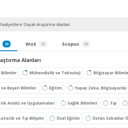
aaliyetlere Dayalı Araştırma Alanları
WoS
Scopus
20
21
23
aştırma Alanları
Bilimler
Mühendislik ve Teknoloji
Bilgisayar Bilimle
 ve Beşeri Bilimler
Eğitim
Yapay Zeka, Bilgisayard
stik Analiz ve Uygulamaları
Sağlık Bilimleri
Tıp
tatistik ve Tıp Bilişimi
Özel Eğitim
Üstün Zekalılar 