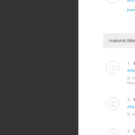
BİLDİ
Jour
Hakemli Bili
1.
ARSL
III.
Mayı
2.
ARSL
III.
3.