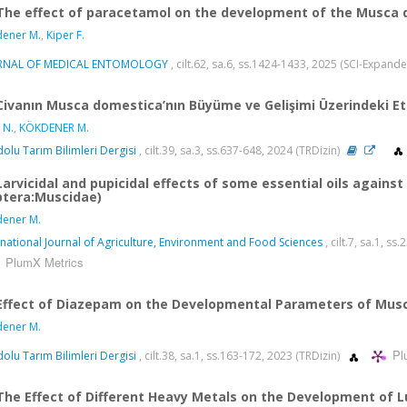
The effect of paracetamol on the development of the Musca 
ener M.
,
Kiper F.
RNAL OF MEDICAL ENTOMOLOGY
, cilt.62, sa.6, ss.1424-1433, 2025 (SCI-Expand
Civanın Musca domestica’nın Büyüme ve Gelişimi Üzerindeki Etk
 N.
,
KÖKDENER M.
olu Tarım Bilimleri Dergisi
, cilt.39, sa.3, ss.637-648, 2024 (TRDizin)
Larvicidal and pupicidal effects of some essential oils again
ptera:Muscidae)
ener M.
rnational Journal of Agriculture, Environment and Food Sciences
, cilt.7, sa.1, s
PlumX Metrics
Effect of Diazepam on the Developmental Parameters of Mus
ener M.
Pl
olu Tarım Bilimleri Dergisi
, cilt.38, sa.1, ss.163-172, 2023 (TRDizin)
The Effect of Different Heavy Metals on the Development of Luc