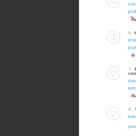
Kökd
JOU
6.
KÖK
JOU
7.
con
Kökd
INT
8.
Kökd
Jour