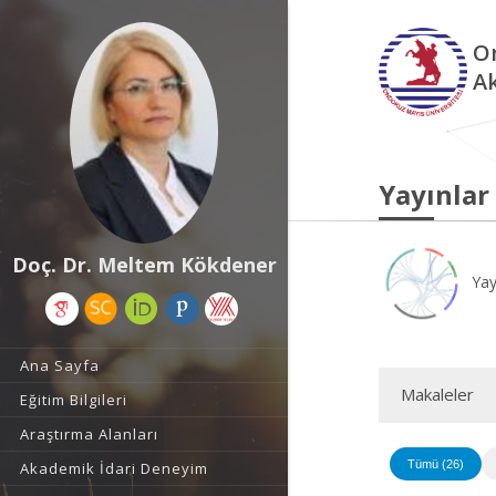
O
A
Yayınlar
Doç. Dr. Meltem Kökdener
Yay
Ana Sayfa
Makaleler
Eğitim Bilgileri
Araştırma Alanları
Tümü (26)
Akademik İdari Deneyim