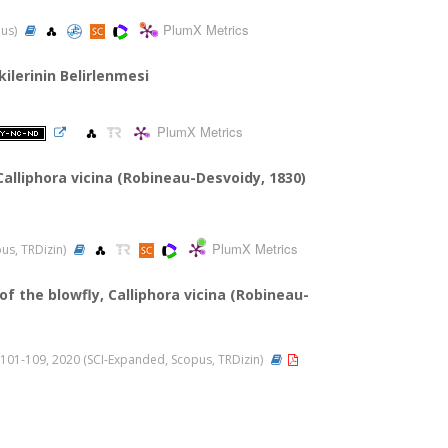
PlumX Metrics
pus)
kilerinin Belirlenmesi
PlumX Metrics
Calliphora vicina (Robineau-Desvoidy, 1830)
PlumX Metrics
pus, TRDizin)
of the blowfly, Calliphora vicina (Robineau-
 ss.101-109, 2020 (SCI-Expanded, Scopus, TRDizin)