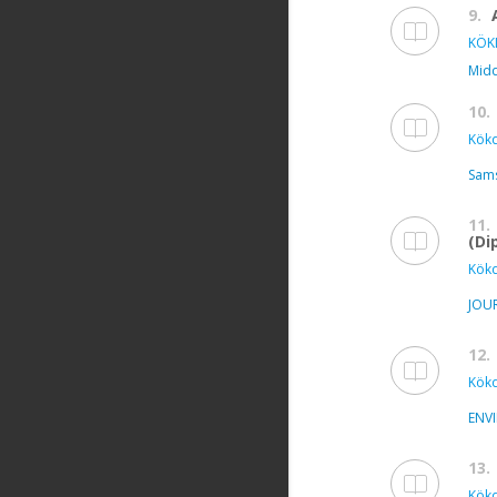
9.
KÖK
Midd
10.
Kökd
Sams
11.
(Di
Kökd
JOU
12.
Kökd
ENV
13.
Kökd