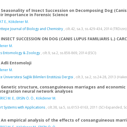
Seasonality of Insect Succession on Decomposing Dog (Canis 
ir Importance in Forensic Science
T E.
,
Kökdener M.
ttepe Journal of Biology and Chemistry
, cilt.42, sa.3, ss.429-434, 2014 (TRDizin
INSECT SUCCESSION ON DOG (CANIS LUPUS FAMILIARIS L.) CAR
ener M.
s Entomology & Zoology
, cilt.9, sa.2, ss.858-869, 2014 (ESCI)
Adli Entomoloji
ener M.
e Üniversitesi Sağlık Bilimleri Enstitüsü Dergisi
, cilt.3, sa.2, ss.24-28, 2013 (Hake
Genetic structure, consanguineous marriages and economic 
ntegration neural network analyses
RİCİ M. E.
,
ERSİN Ö. Ö.
,
Kökdener M.
rt Systems with Applications
, cilt.38, sa.5, ss.6153-6163, 2011 (SCI-Expanded, 
An empirical analysis of the effects of consanguineous ma