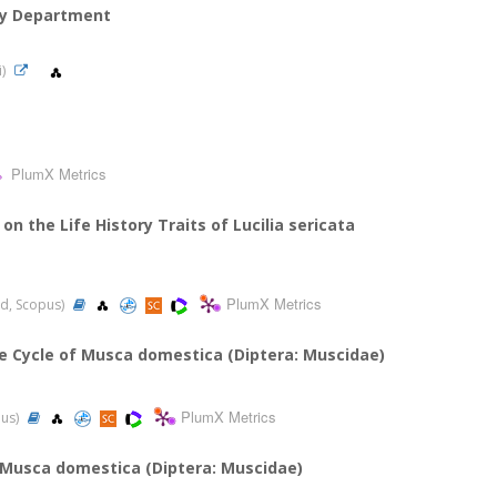
ncy Department
i)
PlumX Metrics
n the Life History Traits of Lucilia sericata
PlumX Metrics
ed, Scopus)
fe Cycle of Musca domestica (Diptera: Muscidae)
PlumX Metrics
pus)
 Musca domestica (Diptera: Muscidae)