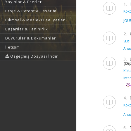
Yayınlar & Eserler
1.
Proje & Patent & Tasarım
Kökd
Bilimsel & Mesleki Faaliyetler
JOU
Başarılar & Tanınırlık
2.
Duyurular & Dokümanlar
SERT
İletişim
Anad
Özgeçmiş Dosyası İndir
3.
(Di
Kökd
Inte
4.
Kökd
Anad
5.