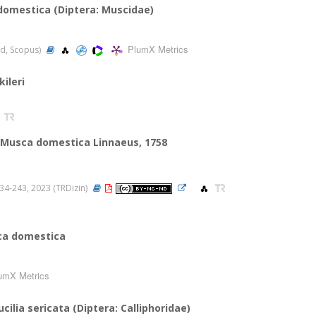
domestica (Diptera: Muscidae)
PlumX Metrics
ed, Scopus)
ileri
st Musca domestica Linnaeus, 1758
s.234-243, 2023 (TRDizin)
ca domestica
umX Metrics
ilia sericata (Diptera: Calliphoridae)