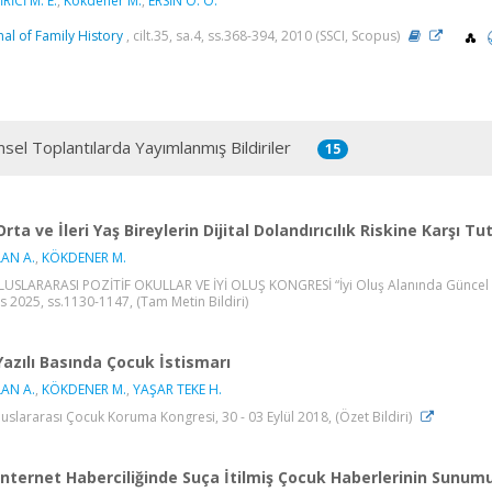
RİCİ M. E.
,
Kökdener M.
,
ERSİN Ö. Ö.
nal of Family History
, cilt.35, sa.4, ss.368-394, 2010 (SSCI, Scopus)
msel Toplantılarda Yayımlanmış Bildiriler
15
Orta ve İleri Yaş Bireylerin Dijital Dolandırıcılık Riskine Karşı T
AN A.
,
KÖKDENER M.
 ULUSLARARASI POZİTİF OKULLAR VE İYİ OLUŞ KONGRESİ “İyi Oluş Alanında Güncel Ya
s 2025, ss.1130-1147, (Tam Metin Bildiri)
Yazılı Basında Çocuk İstismarı
AN A.
,
KÖKDENER M.
,
YAŞAR TEKE H.
 Uluslararası Çocuk Koruma Kongresi, 30 - 03 Eylül 2018, (Özet Bildiri)
İnternet Haberciliğinde Suça İtilmiş Çocuk Haberlerinin Sunum