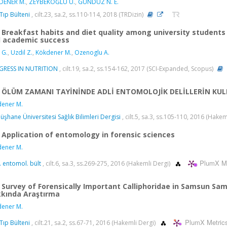
DENER M.
,
ZEYBEKOĞLU Ü.
,
GÜNDÜZ N. E.
 Tıp Bülteni
, cilt.23, sa.2, ss.110-114, 2018 (TRDizin)
Breakfast habits and diet quality among university student
 academic success
 G.
,
Uzdil Z.
,
Kökdener M.
,
Ozenoglu A.
GRESS IN NUTRITION
, cilt.19, sa.2, ss.154-162, 2017 (SCI-Expanded, Scopus)
ÖLÜM ZAMANI TAYİNİNDE ADLİ ENTOMOLOJİK DELİLLERİN KUL
ener M.
şhane Üniversitesi Sağlık Bilimleri Dergisi
, cilt.5, sa.3, ss.105-110, 2016 (Hakem
Application of entomology in forensic sciences
ener M.
PlumX Me
. entomol. bült
, cilt.6, sa.3, ss.269-275, 2016 (Hakemli Dergi)
Survey of Forensically Important Calliphoridae in Samsun Sa
kında Araştırma
ener M.
PlumX Metric
 Tıp Bülteni
, cilt.21, sa.2, ss.67-71, 2016 (Hakemli Dergi)