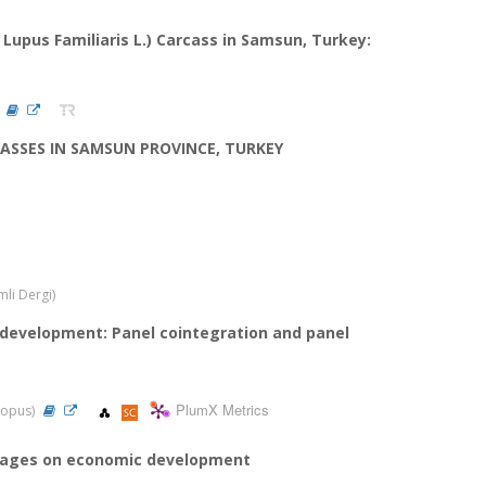
Lupus Familiaris L.) Carcass in Samsun, Turkey:
)
CASSES IN SAMSUN PROVINCE, TURKEY
mli Dergi)
development: Panel cointegration and panel
PlumX Metrics
Scopus)
rriages on economic development