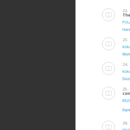
22.
The
POLA
Hace
23.
Kökd
Muni
24.
Kökd
Düzc
25.
coi
BİLDİ
Expe
26.