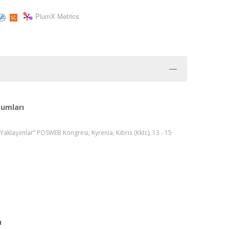
PlumX Metrics
utumları
klaşımlar” POSWEB Kongresi, Kyrenia, Kıbrıs (Kktc), 13 - 15
u