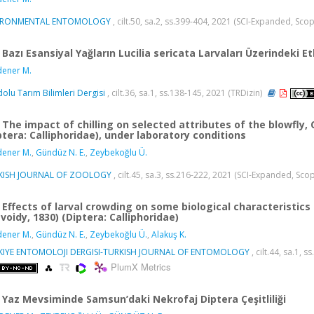
IRONMENTAL ENTOMOLOGY
, cilt.50, sa.2, ss.399-404, 2021 (SCI-Expanded, Sco
Bazı Esansiyal Yağların Lucilia sericata Larvaları Üzerindeki Et
ener M.
olu Tarım Bilimleri Dergisi
, cilt.36, sa.1, ss.138-145, 2021 (TRDizin)
The impact of chilling on selected attributes of the blowfly, 
ptera: Calliphoridae), under laboratory conditions
ener M.
,
Gündüz N. E.
,
Zeybekoğlu Ü.
KISH JOURNAL OF ZOOLOGY
, cilt.45, sa.3, ss.216-222, 2021 (SCI-Expanded, Sco
Effects of larval crowding on some biological characteristics 
voidy, 1830) (Diptera: Calliphoridae)
ener M.
,
Gündüz N. E.
,
Zeybekoğlu Ü.
,
Alakuş K.
KIYE ENTOMOLOJI DERGISI-TURKISH JOURNAL OF ENTOMOLOGY
, cilt.44, sa.1,
PlumX Metrics
Yaz Mevsiminde Samsun’daki Nekrofaj Diptera Çeşitliliği