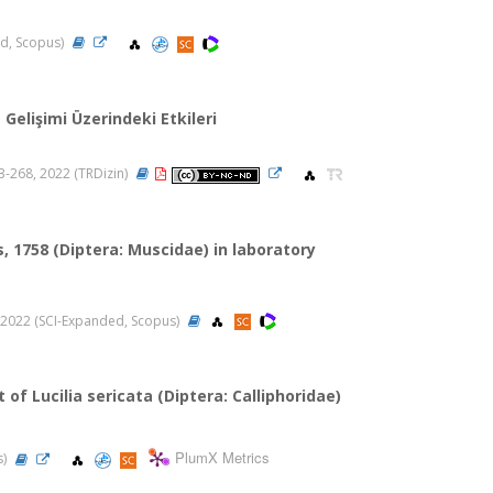
ed, Scopus)
elişimi Üzerindeki Etkileri
263-268, 2022 (TRDizin)
 1758 (Diptera: Muscidae) in laboratory
5, 2022 (SCI-Expanded, Scopus)
of Lucilia sericata (Diptera: Calliphoridae)
PlumX Metrics
s)