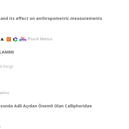
s and its effect on anthropometric measurements
PlumX Metrics
LANIMI
li Dergi)
trics
msunda Adli Açıdan Önemli Olan Calliphoridae
s