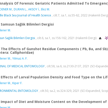
Analysis Of Forensic Geriatric Patients Admitted To Emerge
DENER M.
,
DURAN L.
,
AKSOY İ.
,
Ekiz M.
le Black Sea Journal of Health Science
, cilt.7, sa.1, ss.55-62, 2022 (Hakemli Derg
Samsun Sağlık Bilimleri Dergisi
ener M.
un Sağlık Bilimleri Dergisi
, cilt.6, sa.1, ss.156-162, 2021 (Hakemli Dergi)
The Effects of Gunshot Residue Components ( Pb, Ba, and Sb) o
ptera: Calliphoridae)
ener M.
,
Yilmaz A. F.
RNAL OF MEDICAL ENTOMOLOGY
, cilt.58, sa.6, ss.2130-2137, 2021 (SCI-Expand
Effects of Larval Population Density and Food Type on the Li
ener M.
,
Kiper F.
IRONMENTAL ENTOMOLOGY
, cilt.50, sa.2, ss.324-329, 2021 (SCI-Expanded, Sco
Impact of Diet and Moisture Content on the Development of
ener M.