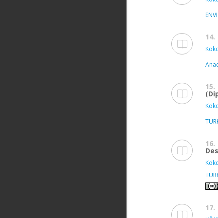
ENV
14.
Kökd
Anad
15.
(Di
Kökd
TUR
16.
Des
Kökd
TUR
17.