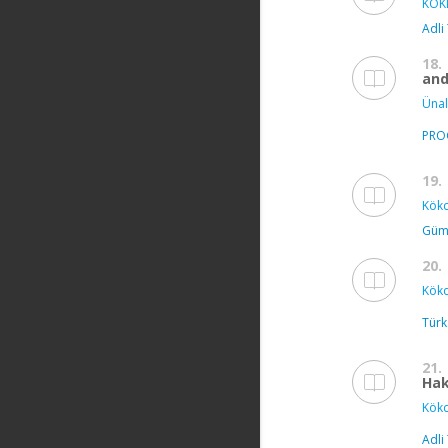
KÖK
Adli
18.
and
Ünal
PRO
19.
Kökd
Gümü
20.
Kökd
Türk
21.
Hak
Kökd
Adli