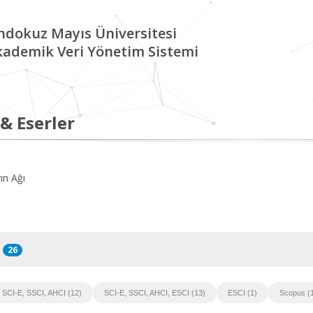
ndokuz Mayıs Üniversitesi
kademik Veri Yönetim Sistemi
 & Eserler
ın Ağı
26
SCI-E, SSCI, AHCI (12)
SCI-E, SSCI, AHCI, ESCI (13)
ESCI (1)
Scopus (