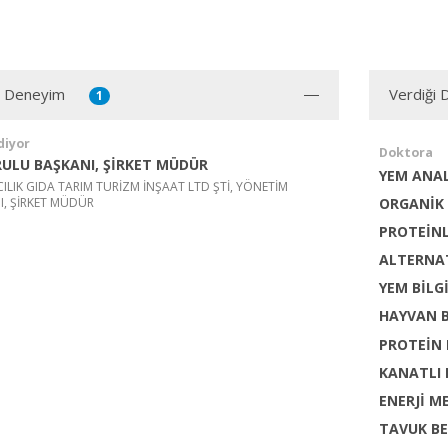
ı Deneyim
Verdiği 
1
diyor
Doktora
ULU BAŞKANI, ŞİRKET MÜDÜR
YEM ANAL
ILIK GIDA TARIM TURİZM İNŞAAT LTD ŞTİ, YÖNETİM
, ŞİRKET MÜDÜR
ORGANİK
PROTEİN
ALTERNA
YEM BİLG
HAYVAN B
PROTEİN
KANATLI 
ENERJİ M
TAVUK B