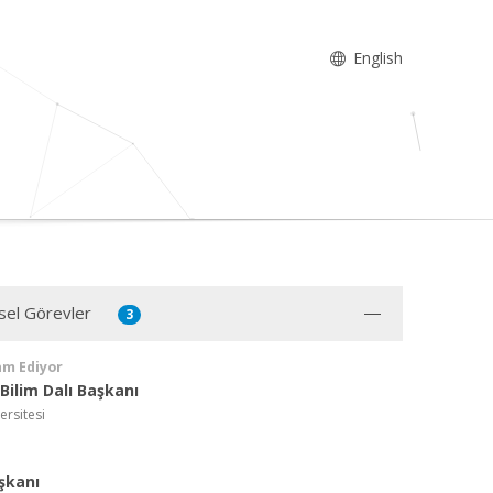
English
sel Görevler
3
am Ediyor
Bilim Dalı Başkanı
ersitesi
şkanı