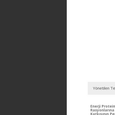
Yönetilen Te
Enerji Prote
Rasyonlarına 
Katkısının Pe