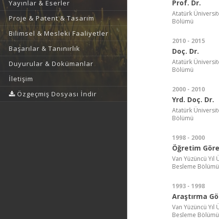
Prof. Dr.
Yayınlar & Eserler
Atatürk Üniversi
Proje & Patent & Tasarım
Bölümü
Bilimsel & Mesleki Faaliyetler
2010 - 2015
Başarılar & Tanınırlık
Doç. Dr.
Atatürk Üniversi
Duyurular & Dokümanlar
Bölümü
İletişim
2000 - 2010
Özgeçmiş Dosyası İndir
Yrd. Doç. Dr.
Atatürk Üniversi
Bölümü
1998 - 2000
Öğretim Görev
Van Yüzüncü Yıl Ü
Besleme Bölümü
1993 - 1998
Araştırma Gör
Van Yüzüncü Yıl Ü
Besleme Bölümü