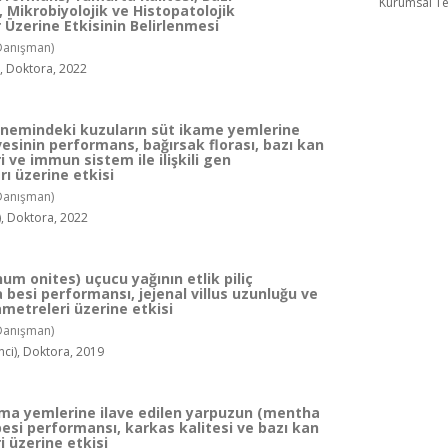
Kurumsal Te
 Mikrobiyolojik ve Histopatolojik
Üzerine Etkisinin Belirlenmesi
Danışman)
, Doktora, 2022
emindeki kuzuların süt ikame yemlerine
avesinin performans, bağırsak florası, bazı kan
 ve immun sistem ile ilişkili gen
ı üzerine etkisi
Danışman)
, Doktora, 2022
um onites) uçucu yağının etlik piliç
 besi performansı, jejenal villus uzunluğu ve
metreleri üzerine etkisi
Danışman)
i), Doktora, 2019
arma yemlerine ilave edilen yarpuzun (mentha
besi performansı, karkas kalitesi ve bazı kan
 üzerine etkisi