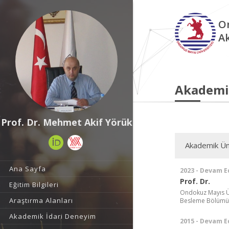
O
A
Akademi
Prof. Dr. Mehmet Akif Yörük
Akademik Ün
Ana Sayfa
2023 - Devam E
Prof. Dr.
Eğitim Bilgileri
Ondokuz Mayıs Ün
Araştırma Alanları
Besleme Bölümü
Akademik İdari Deneyim
2015 - Devam E