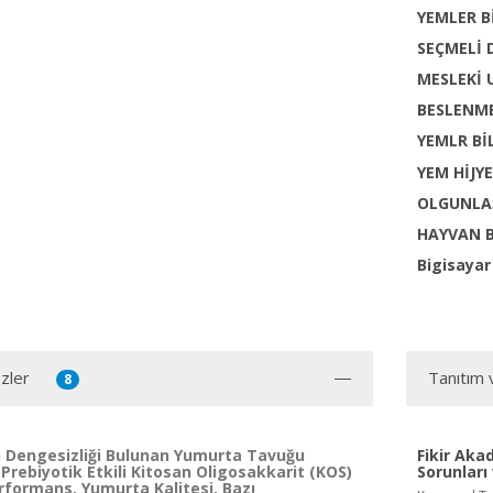
YEMLER B
SEÇMELİ 
MESLEKİ
BESLENME
YEMLR Bİ
YEM HİJY
OLGUNLA
HAYVAN 
Bigisaya
zler
Tanıtım 
8
in Dengesizliği Bulunan Yumurta Tavuğu
Fikir Aka
Prebiyotik Etkili Kitosan Oligosakkarit (KOS)
Sorunları
rformans, Yumurta Kalitesi, Bazı