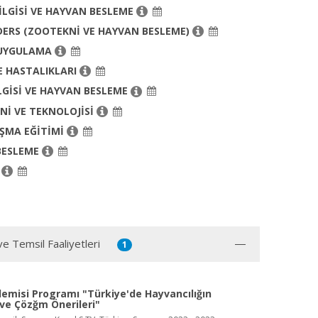
İLGİSİ VE HAYVAN BESLEME
DERS (ZOOTEKNİ VE HAYVAN BESLEME)
 UYGULAMA
 HASTALIKLARI
LGİSİ VE HAYVAN BESLEME
ENİ VE TEKNOLOJİSİ
ŞMA EĞİTİMİ
BESLEME
r
ve Temsil Faaliyetleri
1
demisi Programı "Türkiye'de Hayvancılığın
 ve Çözğm Önerileri"