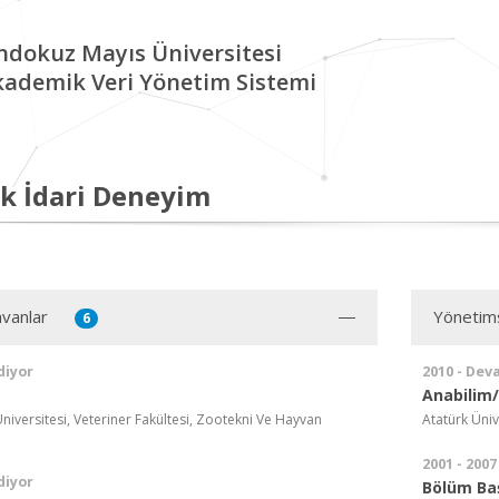
ndokuz Mayıs Üniversitesi
kademik Veri Yönetim Sistemi
k İdari Deneyim
vanlar
Yönetim
6
diyor
2010 - Dev
Anabilim/
iversitesi, Veteriner Fakültesi, Zootekni Ve Hayvan
Atatürk Üniv
2001 - 2007
diyor
Bölüm Ba