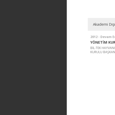
Akademi Dış
2012 - Devam E
YÖNETİM KUR
BİL-TEK HAYVANC
KURULU BAŞKANI