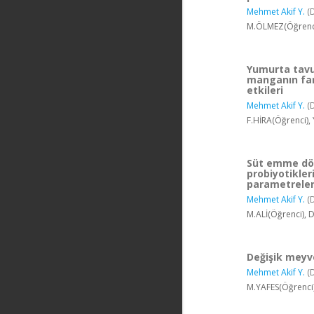
Mehmet Akif Y.
(
M.ÖLMEZ(Öğrenci
Yumurta tavuk
manganın far
etkileri
Mehmet Akif Y.
(
F.HİRA(Öğrenci),
Süt emme dö
probiyotikle
parametreleri
Mehmet Akif Y.
(
M.ALİ(Öğrenci), 
Değişik meyve
Mehmet Akif Y.
(
M.YAFES(Öğrenci)