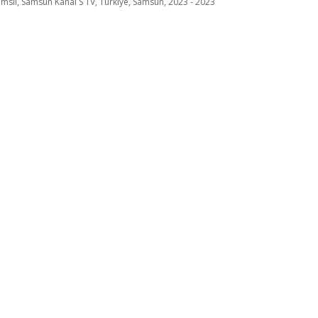
msil, Samsun Kanal S TV, Türkiye, Samsun, 2023 - 2023