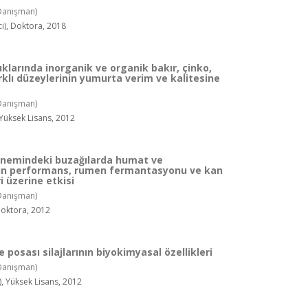
Danışman)
), Doktora, 2018
larında inorganik ve organik bakır, çinko,
klı düzeylerinin yumurta verim ve kalitesine
Danışman)
 Yüksek Lisans, 2012
nemindeki buzağılarda humat ve
rin performans, rumen fermantasyonu ve kan
 üzerine etkisi
Danışman)
Doktora, 2012
 posası silajlarının biyokimyasal özellikleri
Danışman)
, Yüksek Lisans, 2012