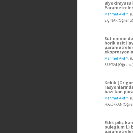
Biyokimyasal,
Parametreler 
Mehmet Akif Y.
(
E.ÇINAR(Öğrenci)
Süt emme dön
borik asit il
parametreleri
ekspresyonlar
Mehmet Akif Y.
(
S.UYSAL(Öğrenci)
Kekik (Origan
rasyonlarında
bazı kan para
Mehmet Akif Y.
(
H.GÜRKAN(Öğrenc
Etlik piliç k
pulegium l.) 
parametreleri