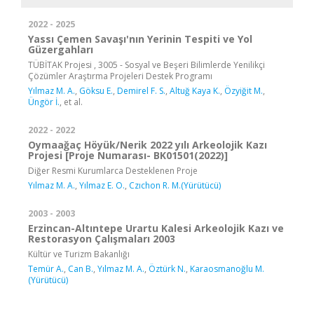
2022 - 2025
Yassı Çemen Savaşı'nın Yerinin Tespiti ve Yol
Güzergahları
TÜBİTAK Projesi , 3005 - Sosyal ve Beşeri Bilimlerde Yenilikçi
Çözümler Araştırma Projeleri Destek Programı
Yılmaz M. A.
,
Göksu E.
,
Demirel F. S.
,
Altuğ Kaya K.
,
Özyiğit M.
,
Üngör İ.
, et al.
2022 - 2022
Oymaağaç Höyük/Nerik 2022 yılı Arkeolojik Kazı
Projesi [Proje Numarası- BK01501(2022)]
Diğer Resmi Kurumlarca Desteklenen Proje
Yılmaz M. A.
,
Yılmaz E. O.
,
Czıchon R. M.(Yürütücü)
2003 - 2003
Erzincan-Altıntepe Urartu Kalesi Arkeolojik Kazı ve
Restorasyon Çalışmaları 2003
Kültür ve Turizm Bakanlığı
Temür A.
,
Can B.
,
Yılmaz M. A.
,
Öztürk N.
,
Karaosmanoğlu M.
(Yürütücü)