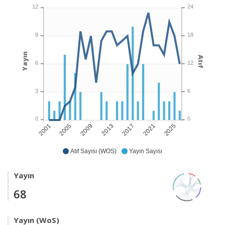
12
24
9
18
Yayın
Atıf
6
12
3
6
0
0
2005
2009
2013
2017
2021
2025
2001
Atıf Sayısı (WOS)
Yayın Sayısı
Yayın
68
Yayın (WoS)